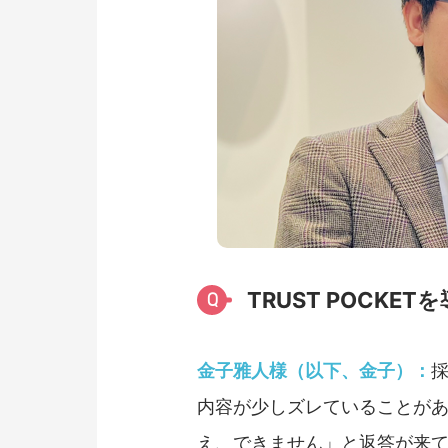
TRUST POC
Q
金子雅人様（以下、金子）：
内容が少しズレていることが
え、できません」と返答が来