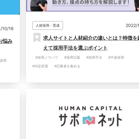
2022/
人材採用・育成
/10/16
求人サイトと人材紹介の違いとは？特徴を
お悩み
えて採用手法を選ぶポイント
#採用ノウハウ
#採用広報
#採用手法
#中途採用
途採用
#内定辞退
#応募者を集める