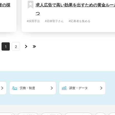
者の採
求人広告で高い効果を出すための黄金ルー
つ
#採用手法
#若林聖子さん
#応募者を集める
1
2
労務・制度
調査・データ