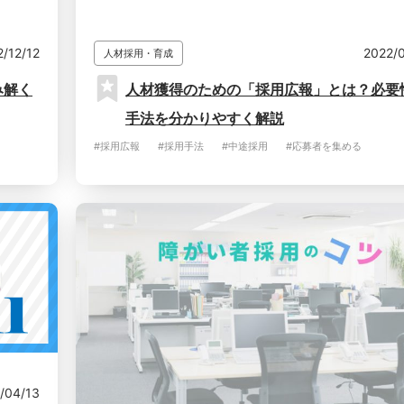
2/12/12
2022/
人材採用・育成
み解く
人材獲得のための「採用広報」とは？必要
手法を分かりやすく解説
#採用広報
#採用手法
#中途採用
#応募者を集める
/04/13