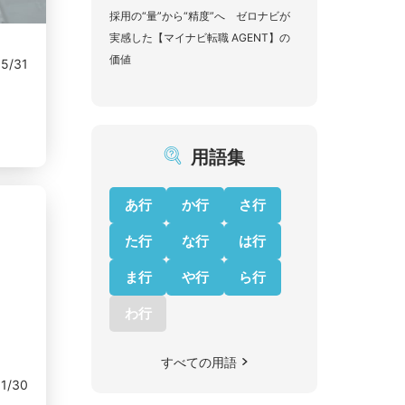
採用の“量”から“精度”へ ゼロナビが
実感した【マイナビ転職 AGENT】の
価値
05/31
用語集
あ行
か行
さ行
た行
な行
は行
ま行
や行
ら行
わ行
すべての用語
01/30