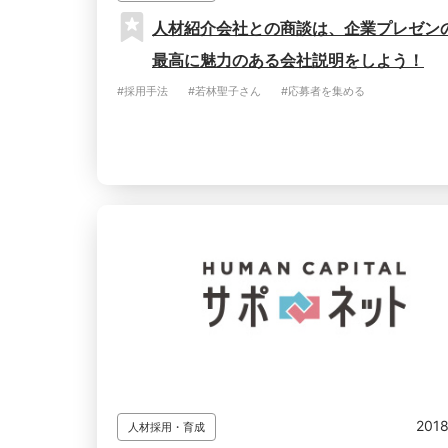
人材紹介会社との商談は、企業プレゼン
最⾼に魅⼒のある会社説明をしよう！
#採用手法
#若林聖子さん
#応募者を集める
2018
人材採用・育成