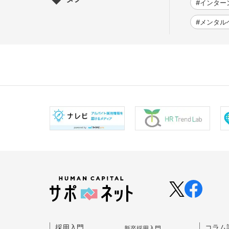
#インター
#メンタル
採⽤⼊⾨
コラム
新卒採⽤⼊⾨