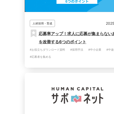
2025
人材採用・育成
応募率アップ！求人に応募が集まらない
を改善する6つのポイント
#お役立ちダウンロード資料
#採用手法
#中小企業
#中
#応募者を集める