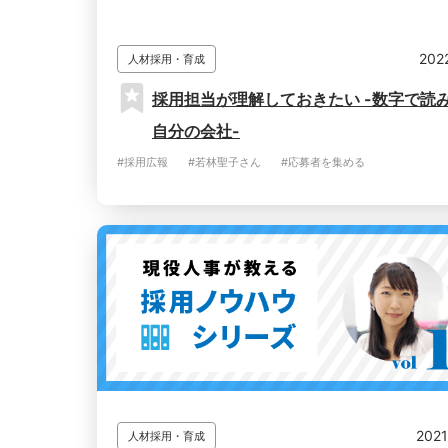
202
人材採用・育成
採用担当が理解しておきたい -数字で読
自分の会社-
#採用広報
#若林聖子さん
#応募者を集める
2021
人材採用・育成