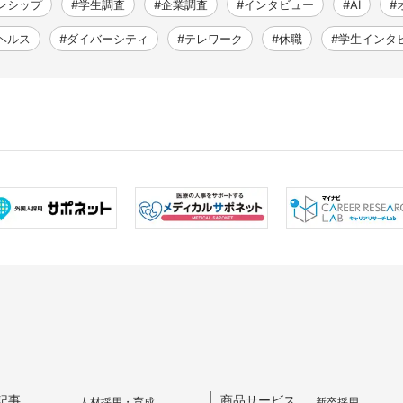
ンシップ
#学生調査
#企業調査
#インタビュー
#AI
#
ヘルス
#ダイバーシティ
#テレワーク
#休職
#学生インタ
記事
商品サービス
人材採用・育成
新卒採用