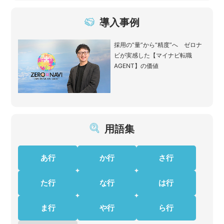
導入事例
採用の“量”から“精度”へ ゼロナ
ビが実感した【マイナビ転職
AGENT】の価値
用語集
あ行
か行
さ行
た行
な行
は行
ま行
や行
ら行