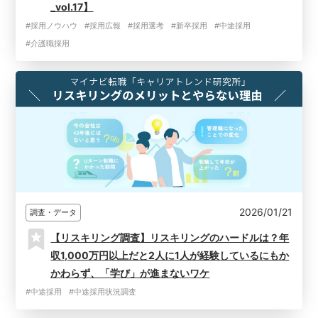
_vol.17】
#採用ノウハウ
#採用広報
#採用選考
#新卒採用
#中途採用
#介護職採用
2026/01/21
調査・データ
【リスキリング調査】リスキリングのハードルは？年
収1,000万円以上だと2人に1人が経験しているにもか
かわらず、「学び」が進まないワケ
#中途採用
#中途採用状況調査