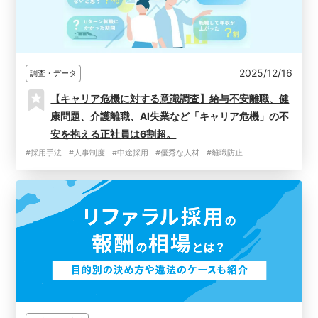
2025/12/16
調査・データ
【キャリア危機に対する意識調査】給与不安離職、健
康問題、介護離職、AI失業など「キャリア危機」の不
安を抱える正社員は6割超。
#採用手法
#人事制度
#中途採用
#優秀な人材
#離職防止