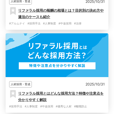
2025/10/31
人材採用・育成
リファラル採用の報酬の相場とは？目的別の決め方や
違法のケースも紹介
#アルムナイ
#採用手法
#人事制度
#中途採用
#法律
2025/10/31
人材採用・育成
リファラル採用とはどんな採用方法？特徴や注意点を
分かりやすく解説
#採用手法
#人事制度
#中途採用
#優秀な人材
#離職防止