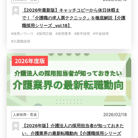
【2026年最新版】キャッチコピーから休日休暇ま
で！「介護職の求人票テクニック」を徹底解説【介護
職採用シリーズ _vol.18】
#採用ノウハウ
#採用広報
#採用選考
#新卒採用
#中途採用
#介護職採用
2026/02/18
人材採用・育成
【2026年版】介護法人の採用担当者が知っておきた
い、介護業界の最新転職動向【介護職採用シリーズ