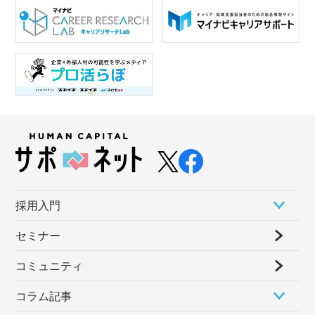
採⽤⼊⾨
セミナー
コミュニティ
コラム記事