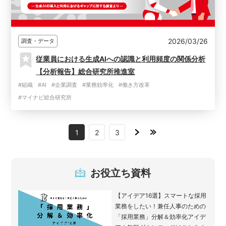
2026/03/26
調査・データ
従業員における生成AIへの認識と利用頻度の関係分析
【分析報告】総合研究所推進室
#組織
#AI
#企業調査
#業務効率化
#働き方改革
#マイナビ総合研究所
1
2
3
お役立ち資料
【アイデア16選】スマートな採用
業務をしたい！兼任人事のための
「採用業務」分解＆効率化アイデ