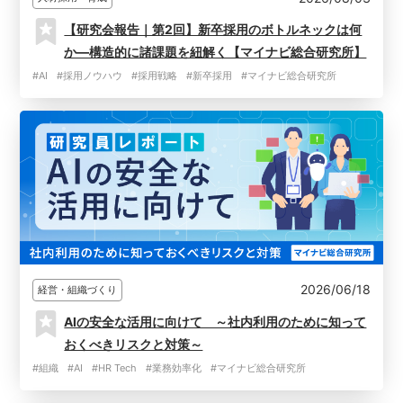
【研究会報告｜第2回】新卒採用のボトルネックは何
か―構造的に諸課題を紐解く【マイナビ総合研究所】
#AI
#採用ノウハウ
#採用戦略
#新卒採用
#マイナビ総合研究所
2026/06/18
経営・組織づくり
AIの安全な活用に向けて ～社内利用のために知って
おくべきリスクと対策～
#組織
#AI
#HR Tech
#業務効率化
#マイナビ総合研究所