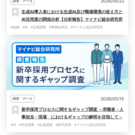
2026/05/22
調査・データ
生成AI導入者における生成AI及び職場環境の捉え方と
AI活用度の関係分析【分析報告】マイナビ総合研究所
#組織
#AI
#企業調査
#業務効率化
#マイナビ総合研究所
2026/05/15
調査・データ
新卒採用プロセスに関するギャップ調査 －求職者・人
事担当・現場 におけるギャップの解明を目指して－
#AI
#学生調査
#企業調査
#新卒採用
#マイナビ総合研究所