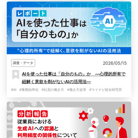
2026/05/15
調査・データ
AIを使った仕事は「自分のもの」か ―心理的所有で
紐解く意欲を削がないAIの活用法―
#AI
#業務効率化
#社員の働き方
#働き方改革
#マイナビ総合研究所