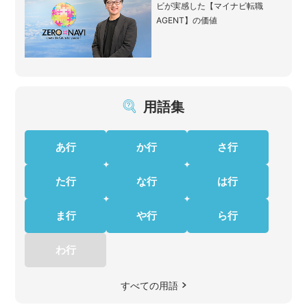
ビが実感した【マイナビ転職
AGENT】の価値
用語集
あ行
か行
さ行
た行
な行
は行
ま行
や行
ら行
わ行
すべての用語