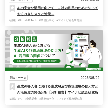
AIの安全な活用に向けて ～社内利用のために知って
おくべきリスクと対策～
#組織
#AI
#HR Tech
#業務効率化
#マイナビ総合研究所
2026/05/22
調査・データ
生成AI導入者における生成AI及び職場環境の捉え方と
AI活用度の関係分析【分析報告】マイナビ総合研究所
#組織
#AI
#企業調査
#業務効率化
#マイナビ総合研究所