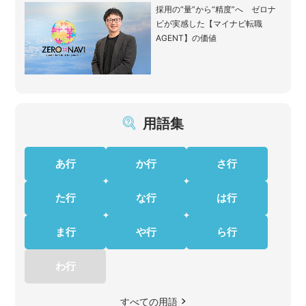
採用の“量”から“精度”へ ゼロナ
ビが実感した【マイナビ転職
AGENT】の価値
用語集
あ行
か行
さ行
た行
な行
は行
ま行
や行
ら行
わ行
すべての用語