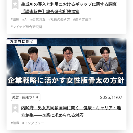
生成AIの導入と利用におけるギャップに関する調査
【調査報告】総合研究所推進室
#組織
#AI
#企業調査
#社員の働き方
#働き方改革
#マイナビ総合研究所
2025/11/07
経営・組織づくり
内閣府 男女共同参画局に聞く 健康・キャリア・地
方創生――企業に求められる対応
#組織
#インタビュー