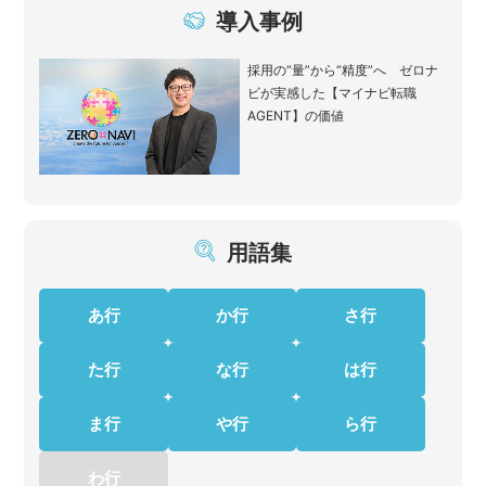
導入事例
採用の“量”から“精度”へ ゼロナ
ビが実感した【マイナビ転職
AGENT】の価値
用語集
あ行
か行
さ行
た行
な行
は行
ま行
や行
ら行
わ行