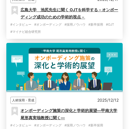
広島大学 池尻先生に聞く OJTを科学する－オンボー
ディング成功のための学術的視点－
#インタビュー
#オンボーディング
#採用ノウハウ
#新卒採用
#OJT
#マイナビ総合研究所
2025/12/12
人材採用・育成
オンボーディング施策の深化と学術的展望―甲南大学
尾形真実哉教授に聞く―
#インタビュー
#オンボーディング
#採用ノウハウ
#新卒採用