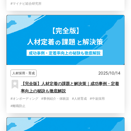
#マイナビ総合研究所
2025/10/14
人材採用・育成
【完全版】人材定着の課題と解決策｜成功事例・定着
率向上の秘訣も徹底解説
#オンボーディング
#事例紹介・体験談
#人材育成
#中途採用
#離職防止