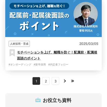
2025/03/05
人材採用・育成
モチベーションを上げ、離職を防ぐ！配属前・配属後
面談のポイント
#オンボーディング
#新卒採用
#内定者フォロー
1
2
3
お役立ち資料