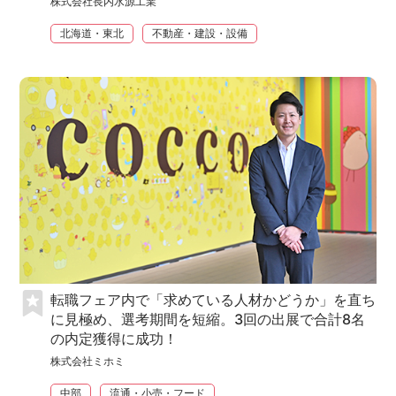
株式会社長内水源工業
北海道・東北
不動産・建設・設備
転職フェア内で「求めている人材かどうか」を直ち
に見極め、選考期間を短縮。3回の出展で合計8名
の内定獲得に成功！
株式会社ミホミ
中部
流通・小売・フード