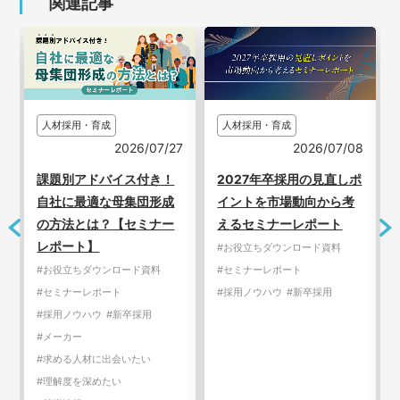
関連記事
人材採用・育成
人材採用・育成
7
2026/07/27
2026/07/08
課題別アドバイス付き！
2027年卒採用の見直しポ
自社に最適な母集団形成
イントを市場動向から考
の方法とは？【セミナー
えるセミナーレポート
レポート】
#お役立ちダウンロード資料
#お役立ちダウンロード資料
#セミナーレポート
#セミナーレポート
#採用ノウハウ
#新卒採用
#採用ノウハウ
#新卒採用
#メーカー
#求める人材に出会いたい
#理解度を深めたい