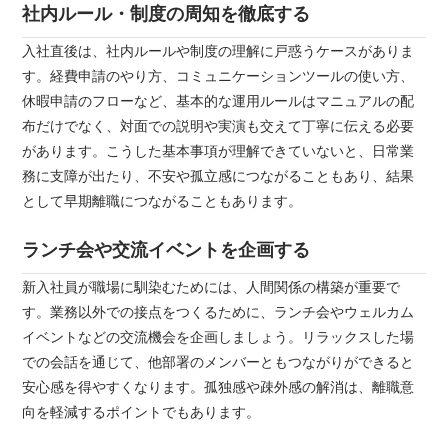
社内ルール・制度の周知を徹底する
入社直後は、社内ルールや制度の理解に戸惑うケースがありま
す。経費申請のやり方、コミュニケーションツールの使い方、
休暇申請のフローなど、基本的な運用ルールはマニュアルの配
布だけでなく、対面での説明や実演も交えて丁寧に伝える必要
があります。こうした基本事項が理解できていないと、日常業
務に支障が出たり、不安や孤立感につながることもあり、結果
として早期離職につながることもあります。
ランチ会や交流イベントを企画する
新入社員が職場に馴染むためには、人間関係の構築が重要で
す。業務以外での接点をつくるために、ランチ会やウェルカム
イベントなどの交流機会を企画しましょう。リラックスした場
での会話を通じて、他部署のメンバーともつながりができると
安心感を得やすくなります。孤独感や疎外感の解消は、離職意
向を軽減するポイントでもあります。