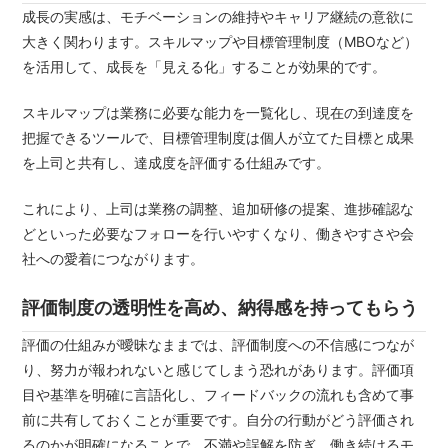
成長の実感は、モチベーションの維持やキャリア継続の意欲に
大きく関わります。スキルマップや目標管理制度（MBOなど）
を活用して、成長を「見える化」することが効果的です。
スキルマップは業務に必要な能力を一覧化し、現在の到達度を
把握できるツールで、目標管理制度は個人が立てた目標と成果
を上司と共有し、達成度を評価する仕組みです。
これにより、上司は業務の調整、追加研修の提案、進捗確認な
どといった必要なフォローを行いやすくなり、働きやすさや会
社への愛着につながります。
評価制度の透明性を高め、納得感を持ってもらう
評価の仕組みが曖昧なままでは、評価制度への不信感につなが
り、努力が報われないと感じてしまう恐れがあります。評価項
目や基準を明確に言語化し、フィードバックの流れも含めて事
前に共有しておくことが重要です。自分の行動がどう評価され
るのかが明確になることで、不満や誤解を防ぎ、働き続けるモ