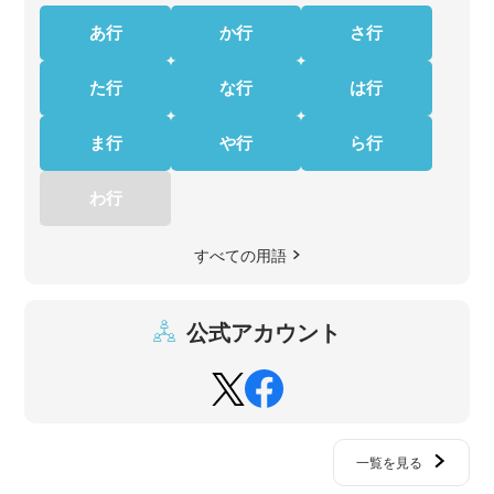
あ行
か行
さ行
た行
な行
は行
ま行
や行
ら行
わ行
すべての用語
公式アカウント
一覧を見る