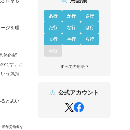
用語集
義されるも
あ行
か行
さ行
た行
な行
は行
メージを理
ま行
や行
ら行
わ行
具体的経
たのです。こ
すべての用語
という気持
公式アカウント
いると思い
。
 -若年労働者を