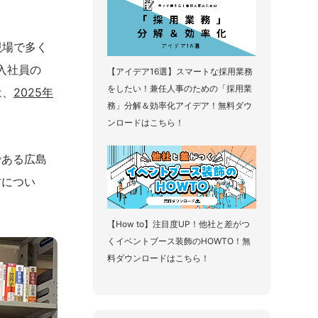
現場で多く
新入社員の
【アイデア16選】スマートな採用業務
をしたい！兼任人事のための「採用業
は、
2025年
務」分解＆効率化アイデア！無料ダウ
ンロードはこちら！
である広島
方につい
【How to】注目度UP！他社と差がつ
くイベントブース装飾のHOWTO！無
料ダウンロードはこちら！