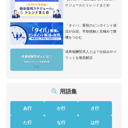
ケジュールとトレンドまとめ
「タイパ」重視のピンポイント就
活が台頭。早期接触と見極めで勝
機をつかむ
成果報酬型求人とは？仕組みやメ
リットを徹底解説
用語集
あ行
か行
さ行
た行
な行
は行