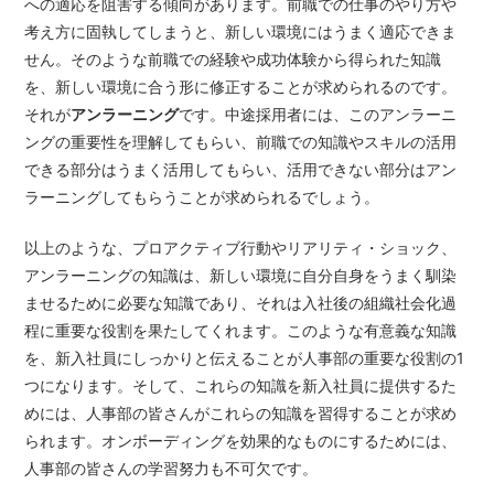
への適応を阻害する傾向があります。前職での仕事のやり方や
考え方に固執してしまうと、新しい環境にはうまく適応できま
せん。そのような前職での経験や成功体験から得られた知識
を、新しい環境に合う形に修正することが求められるのです。
それが
アンラーニング
です。中途採用者には、このアンラーニ
ングの重要性を理解してもらい、前職での知識やスキルの活用
できる部分はうまく活用してもらい、活用できない部分はアン
ラーニングしてもらうことが求められるでしょう。
以上のような、プロアクティブ行動やリアリティ・ショック、
アンラーニングの知識は、新しい環境に自分自身をうまく馴染
ませるために必要な知識であり、それは入社後の組織社会化過
程に重要な役割を果たしてくれます。このような有意義な知識
を、新入社員にしっかりと伝えることが人事部の重要な役割の1
つになります。そして、これらの知識を新入社員に提供するた
めには、人事部の皆さんがこれらの知識を習得することが求め
られます。オンボーディングを効果的なものにするためには、
人事部の皆さんの学習努力も不可欠です。