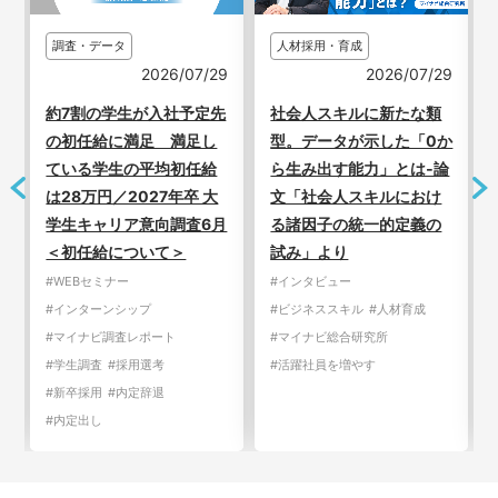
調査・データ
人材採用・育成
2026/08/0
6/07/29
2026/07/29
平均内々定数は前年同様
社予定先
社会⼈スキルに新たな類
社を下回り1.7社 継続
満足し
型。データが示した「0か
の学生の中には明確な第
初任給
ら生み出す能⼒」とは‐論
一志望がない層も／202
年卒 大
⽂「社会⼈スキルにおけ
年卒 内定者意識調査
調査6月
る諸因子の統一的定義の
＞
試み」より
#WEBセミナー
#インターンシップ
#インタビュー
#マイナビ調査レポート
#ビジネススキル
#人材育成
#学生調査
#採用選考
ト
#マイナビ総合研究所
#新卒採用
#内定辞退
#活躍社員を増やす
#内定出し