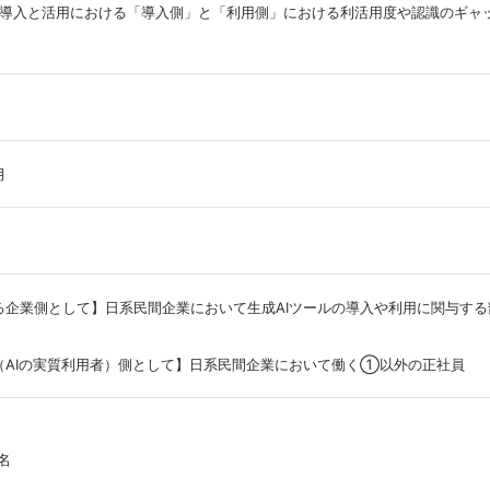
の導入と活用における「導入側」と「利用側」における利活用度や認識のギャ
月
企業側として】日系民間企業において生成AIツールの導入や利用に関与する
AIの実質利用者）側として】日系民間企業において働く①以外の正社員
名