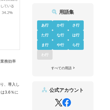
用語集
あ行
か行
さ行
た行
な行
は行
ま行
や行
ら行
わ行
「業務効率
すべての用語
あり、導入し
公式アカウント
3.6％に