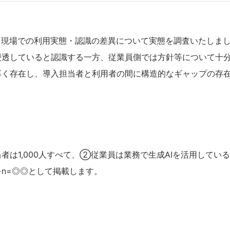
、現場での利用実態・認識の差異について実態を調査いたしま
浸透していると認識する一方、従業員側では方針等について十
厚く存在し、導入担当者と利用者の間に構造的なギャップの存
は1,000人すべて、②従業員は業務で生成AIを活用してい
n=◎◎として掲載します。