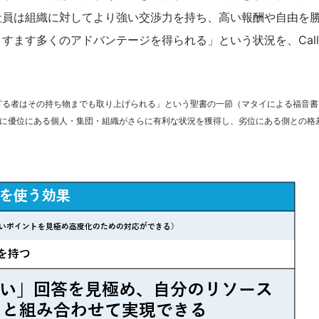
社員は組織に対してより強い交渉力を持ち、高い報酬や自由を
すます多くのアドバンテージを得られる」という状況を、Cal
ざる者はその持ち物までも取り上げられる」という聖書の一節（マタイによる福音書
でに優位にある個人・集団・組織がさらに有利な状況を獲得し、劣位にある側との格