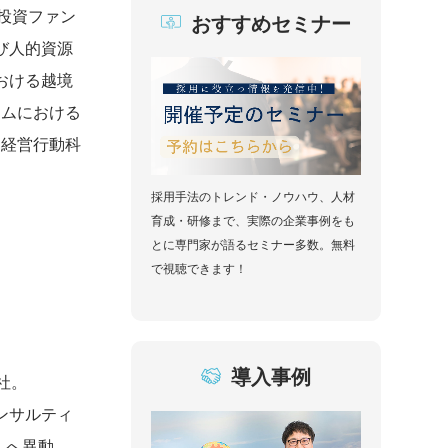
投資ファン
おすすめセミナー
び人的資源
おける越境
ームにおける
『経営行動科
採用手法のトレンド・ノウハウ、人材
育成・研修まで、実際の企業事例をも
とに専門家が語るセミナー多数。無料
で視聴できます！
導入事例
社。
ンサルティ
）へ異動