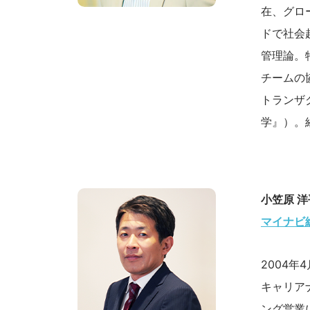
在、グロ
ドで社会
管理論。
チームの
トランザ
学』）。
小笠原 洋
マイナビ
2004
キャリア
ング営業