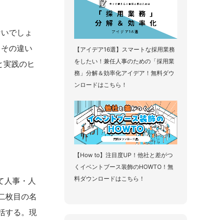
ないでしょ
。その違い
【アイデア16選】スマートな採用業務
をしたい！兼任人事のための「採用業
と実践のヒ
務」分解＆効率化アイデア！無料ダウ
ンロードはこちら！
【How to】注目度UP！他社と差がつ
くイベントブース装飾のHOWTO！無
料ダウンロードはこちら！
て人事・人
二枚目の名
括する。現