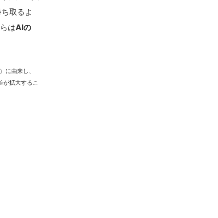
勝ち取るよ
lらは
AIの
）に由来し、
差が拡大するこ