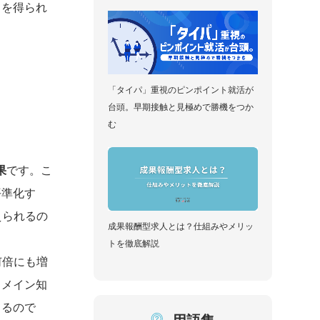
」を得られ
「タイパ」重視のピンポイント就活が
台頭。早期接触と見極めで勝機をつか
む
果
です。こ
平準化す
えられるの
成果報酬型求人とは？仕組みやメリッ
トを徹底解説
何倍にも増
ドメイン知
きるので