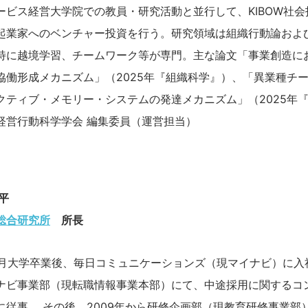
ービス経営大学院での教員・研究活動と並行して、KIBOW社会
起業家へのベンチャー投資を行う。研究領域は組織行動論およ
特に越境学習、チームワーク等が専門。主な論文「事業創造に
協働形成メカニズム」（2025年『組織科学』）、「異業種チ
クティブ・メモリー・システムの発達メカニズム」（2025年
経営行動科学学会 編集委員（運営担当）
平
総合研究所
所長
年4月大学卒業後、毎日コミュニケーションズ（現マイナビ）に入
ナビ事業部（現転職情報事業本部）にて、中途採用に関するコ
に従事。 その後、2009年から研修企画部（現教育研修事業部