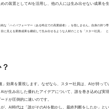
めの装置としてAIを活用し、他の人には生み出せない成果を
単純な「ハイパフォーマー（ある時点での高業績者）」を指しません。自身の持つ専
、目に見える業務成果を継続して生み出せるような人材のことを「スター社員」 と
か？
加速」効果を重視します。なぜなら、スター社員は、AIが持って
AIが生み出した優れたアイデアについて、誰を巻き込めば実
ピードが圧倒的に速いのです。
が、AI時代は「誰がそのAIを動かし、最終判断をしたか」と