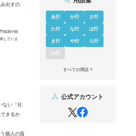
用語集
生み出すの
あ行
か行
さ行
た行
な行
は行
門知識や能
表していま
ま行
や行
ら行
わ行
すべての用語
公式アカウント
いない「社
現できるか
いう個人の貢