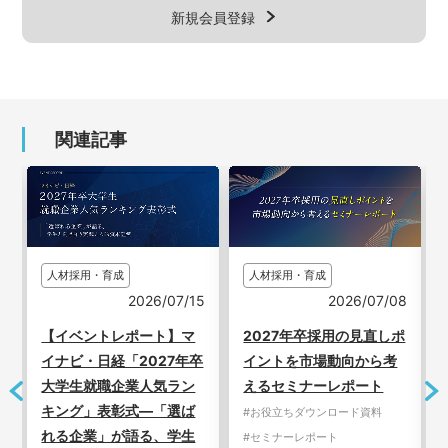
新規会員登録
関連記事
人材採用・育成
人材採用・育成
7
2026/07/15
2026/07/08
【イベントレポート】マ
2027年卒採用の見直しポ
イナビ・日経「2027年卒
イントを市場動向から考
大学生就職企業人気ラン
えるセミナーレポート
キング」表彰式―「選ば
#お役立ちダウンロード資料
れる企業」が語る、学生
#セミナーレポート