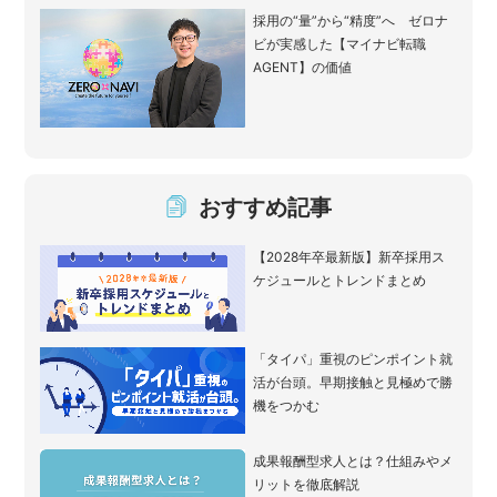
採用の“量”から“精度”へ ゼロナ
ビが実感した【マイナビ転職
AGENT】の価値
おすすめ記事
【2028年卒最新版】新卒採用ス
ケジュールとトレンドまとめ
「タイパ」重視のピンポイント就
活が台頭。早期接触と見極めで勝
機をつかむ
成果報酬型求人とは？仕組みやメ
リットを徹底解説