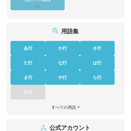
用語集
あ行
か行
さ行
た行
な行
は行
ま行
や行
ら行
わ行
すべての用語
公式アカウント