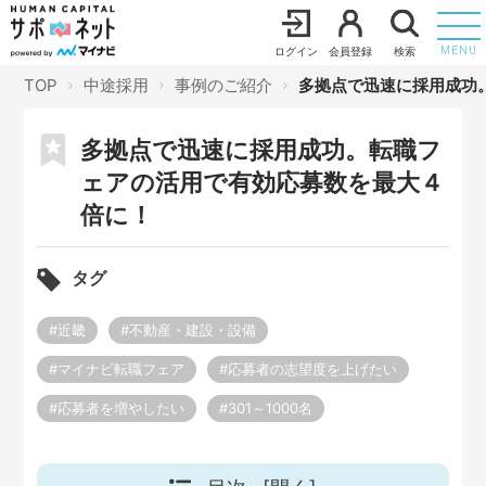
ログイン
会員登録
検索
MENU
TOP
中途採用
事例のご紹介
多拠点で迅速に採用成功
多拠点で迅速に採用成功。転職フ
ェアの活用で有効応募数を最大４
倍に！
タグ
#近畿
#不動産・建設・設備
#マイナビ転職フェア
#応募者の志望度を上げたい
#応募者を増やしたい
#301～1000名