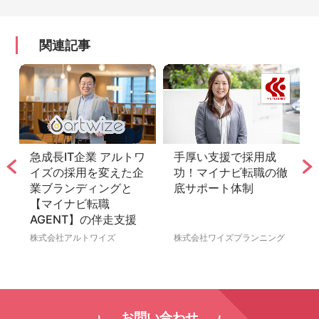
関連記事
急成長IT企業 アルトワ
手厚い支援で採用成
イズの採用を変えた企
功！マイナビ転職の徹
職
業ブランディングと
底サポート体制
【マイナビ転職
AGENT】の伴走支援
株式会社アルトワイズ
株式会社ワイズプランニング
お問い合わせ