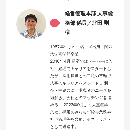
経営管理本部 人事総
務部 係長／北田 剛
様
1987年生まれ 名古屋出身 関西
大学商学部卒業
2010年4月 新卒ではメーカーに入
社。経理でキャリアをスタートし
たが、採用担当との二足の草鞋で
人事のキャリアをスタート 。新
卒・中途共に、求職者のニーズを
紐解き、会社とのマッチングを進
める。 2022年9月より大嘉産業に
入社。採用のみならず給与業務や
社宅管理等を含め、ゼネラリスト
として邁進中。