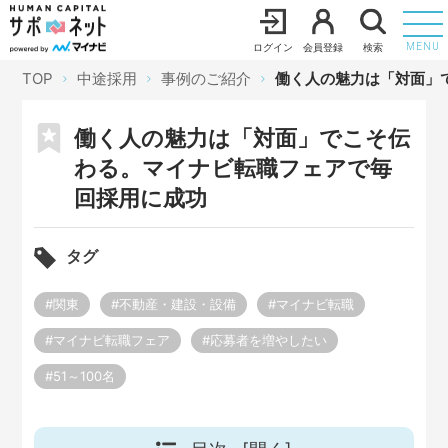
ログイン
会員登録
検索
MENU
TOP
中途採用
事例のご紹介
働く人の魅力は「対面」
働く人の魅力は「対面」でこそ伝
わる。マイナビ転職フェアで毎
回採用に成功
タグ
#関東
#不動産・建設・設備
#マイナビ転職
#マイナビ転職フェア
#応募者を増やしたい
#51～100名