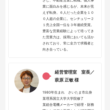
さし、不動産営業に転職。個人事
業に面白みを感じるが、未来が見
えず転身。６人だった企業を１０
０人超の企業に。センチュリー２
１売上全国一位を３年連続受賞。
豊富な営業経験によって培ってき
た営業力は、採用においても活か
されており、常に全力で求職者と
向き合っている。
経営管理室 室長／
萩原 正敏 様
1980年生まれ さいたま市出身
某理系国立大学大学院修了
某総合電機メーカーで経理・財務