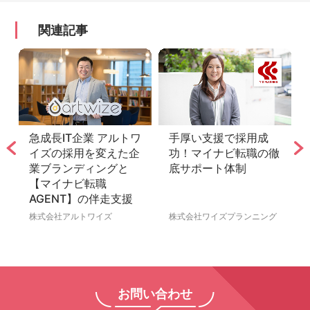
関連記事
ルトワ
手厚い支援で採用成
【金融事業を強化する
えた企
功！マイナビ転職の徹
NTTドコモ】マイナビ
グと
底サポート体制
転職AGENTと共創す
る“年収競争に埋没し
支援
ない”採用戦略
株式会社ワイズプランニング
株式会社NTTドコモ
お問い合わせ