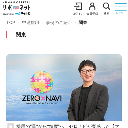
ログイン
会員登録
検索
MENU
TOP
中途採用
事例のご紹介
関東
関東
採用の“量”から“精度”へ ゼロナビが実感した【マ