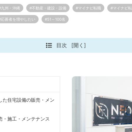
#九州・沖縄
#不動産・建設・設備
#マイナビ転職
#マイナビ
#応募者を増やしたい
#51～100名
目次
[開く]
した住宅設備の販売・メン
売・施工・メンテナンス