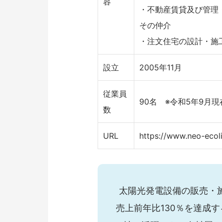
容
・不動産賃貸及び管理
その仲介
・注文住宅の設計・施
設立
2005年11月
従業員
90名 ※令和5年9月現
数
URL
https://www.neo-ecol
太陽光発電設備の販売・
売上前年比130％を達成