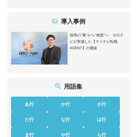
導入事例
採用の“量”から“精度”へ ゼロナ
ビが実感した【マイナビ転職
AGENT】の価値
用語集
あ行
か行
さ行
た行
な行
は行
ま行
や行
ら行