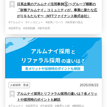
日系企業のアルムナイ活用事例⑤ 〜グループ横断の
「財務アルムナイ」コミュニティが、事業に新たな広
がりをもたらす〜（NTTファイナンス株式会社）
#アルムナイ
#インタビュー
#採用ノウハウ
#採用者の視点
#採用手法
#採用戦略
#新卒採用
2025/09/22
人材採用・育成
アルムナイ採用とリファラル採用の違いは？各メリッ
トや採用時のポイントも解説
#アルムナイ
#採用手法
#中途採用
#優秀な人材
#離職防止