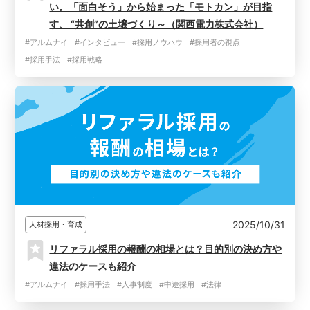
い。「面白そう」から始まった「モトカン」が目指
す、 “共創”の土壌づくり～（関西電力株式会社）
#アルムナイ
#インタビュー
#採用ノウハウ
#採用者の視点
#採用手法
#採用戦略
2025/10/31
人材採用・育成
リファラル採用の報酬の相場とは？目的別の決め方や
違法のケースも紹介
#アルムナイ
#採用手法
#人事制度
#中途採用
#法律