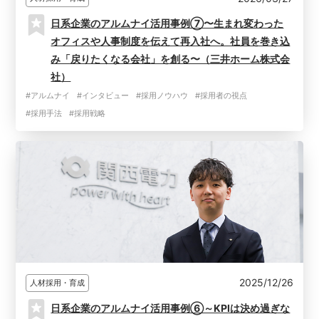
日系企業のアルムナイ活用事例⑦〜生まれ変わった
オフィスや人事制度を伝えて再入社へ。社員を巻き込
み「戻りたくなる会社」を創る〜（三井ホーム株式会
社）
#アルムナイ
#インタビュー
#採用ノウハウ
#採用者の視点
#採用手法
#採用戦略
2025/12/26
人材採用・育成
日系企業のアルムナイ活用事例⑥～KPIは決め過ぎな