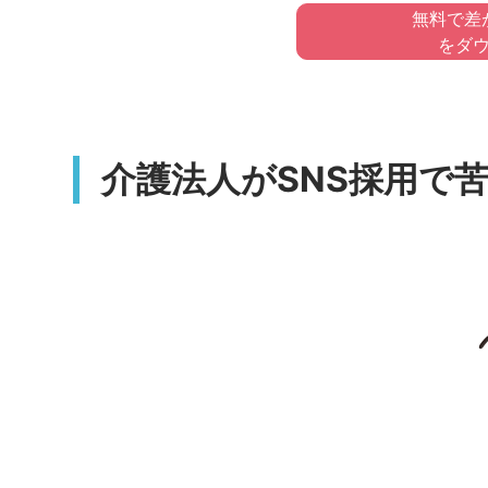
無料で差
をダ
介護法人がSNS採用で