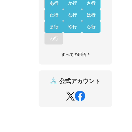
あ行
か行
さ行
た行
な行
は行
ま行
や行
ら行
わ行
すべての用語
公式アカウント