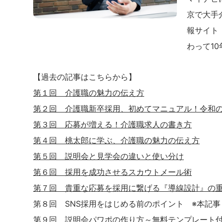
京で大手
報サイト
わって1
【過去の記事はこちらから】
第１回 介護職の魅力の伝え方
第２回 介護職新卒採用、初めてマニュアル！令和
第３回 応募が増える！介護職求人の書き方
第４回 桃太郎に学ぶ、介護職の魅力の伝え方
第５回 説明会と見学会の違いと使い分け
第６回 採用を成功させるスカウトメール術
第７回 貴重な応募を採用に繋げる『導線設計』の
第８回 SNS採用をはじめる前のポイント ※本記事
第９回 説明会パワポの作り方～無料テンプレート