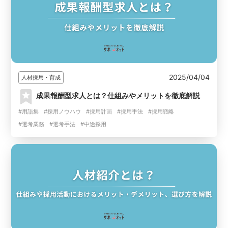
2025/04/04
人材採用・育成
成果報酬型求人とは？仕組みやメリットを徹底解説
#用語集
#採用ノウハウ
#採用計画
#採用手法
#採用戦略
#選考業務
#選考手法
#中途採用