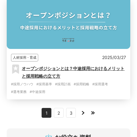
2025/03/27
人材採用・育成
オープンポジションとは？中途採用におけるメリット
と採用戦略の立て方
#採用ノウハウ
#採用基準
#採用計画
#採用戦略
#採用選考
#選考業務
#中途採用
1
2
3