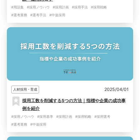
#用語集
#採用ノウハウ
#採用計画
#採用手法
#採用戦略
#選考業務
#選考手法
#中途採用
2025/04/01
人材採用・育成
採用工数を削減する5つの方法｜指標や企業の成功事
例を紹介
#採用ノウハウ
#採用基準
#採用計画
#採用戦略
#採用選考
#選考業務
#中途採用