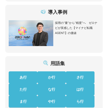
導入事例
採用の“量”から“精度”へ ゼロナ
ビが実感した【マイナビ転職
AGENT】の価値
用語集
あ行
か行
さ行
た行
な行
は行
ま行
や行
ら行