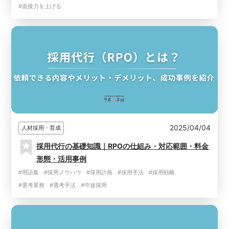
#面接力を上げる
2025/04/04
人材採用・育成
採用代行の基礎知識｜RPOの仕組み・対応範囲・料金
形態・活用事例
#用語集
#採用ノウハウ
#採用計画
#採用手法
#採用戦略
#選考業務
#選考手法
#中途採用