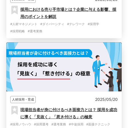
採用における売り手市場とは？企業に与える影響、採
用のポイントを解説
#人材マネジメント
#ダイバーシティ
#テレワーク
#採用学
#採用戦略
#選考業務
2025/05/20
人材採用・育成
現場担当者が身に付けるべき面接力とは？ 採用を成功
に導く「見抜く」「惹き付ける」の極意
#採用ノウハウ
#採用選考
#選考業務
#中途採用
#面接テクニック