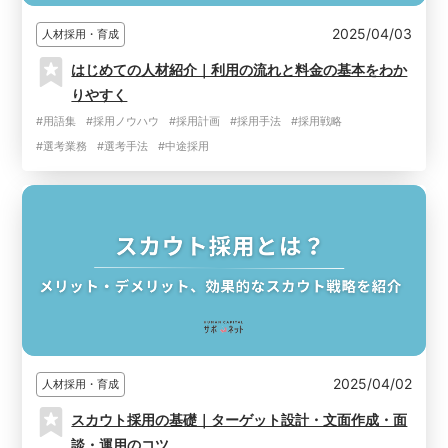
2025/04/03
人材採用・育成
はじめての人材紹介｜利用の流れと料金の基本をわか
りやすく
#用語集
#採用ノウハウ
#採用計画
#採用手法
#採用戦略
#選考業務
#選考手法
#中途採用
2025/04/02
人材採用・育成
スカウト採用の基礎｜ターゲット設計・文面作成・面
談・運用のコツ