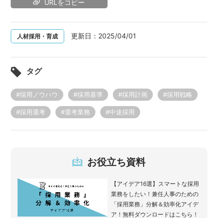
URLをコピー
更新日：
2025/04/01
人材採用・育成
タグ
#採用ノウハウ
#採用基準
#採用計画
#採用戦略
#採用選考
#選考業務
#中途採用
お役立ち資料
【アイデア16選】スマートな採用
業務をしたい！兼任人事のための
「採用業務」分解＆効率化アイデ
ア！無料ダウンロードはこちら！