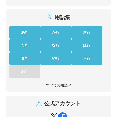
用語集
あ行
か行
さ行
た行
な行
は行
ま行
や行
ら行
わ行
すべての用語
公式アカウント