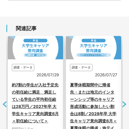
関連記事
調査・データ
調査・データ
3
2026/07/29
2026/07/27
新
約7割の学生が入社予定先
夏季休暇期間中に帰省
の初任給に満足 満足し
先・または地元のインタ
ている学生の平均初任給
ーンシップ等のキャリア
は28万円／2027年卒 大
形成活動に参加したい割
学生キャリア意向調査6月
合は8割／2028年卒 大学
＜初任給について＞
生キャリア意向調査6月＜
夏季休暇の帰省・地元イ
#WEBセミナー