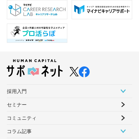
採⽤⼊⾨
セミナー
コミュニティ
コラム記事