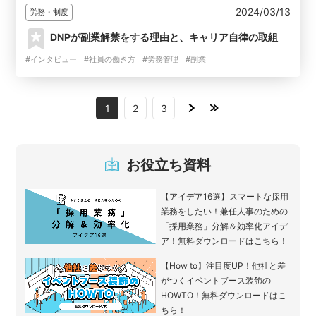
2024/03/13
労務・制度
DNPが副業解禁をする理由と、キャリア自律の取組
#インタビュー
#社員の働き方
#労務管理
#副業
1
2
3
お役立ち資料
【アイデア16選】スマートな採用
業務をしたい！兼任人事のための
「採用業務」分解＆効率化アイデ
ア！無料ダウンロードはこちら！
【How to】注目度UP！他社と差
がつくイベントブース装飾の
HOWTO！無料ダウンロードはこ
ちら！