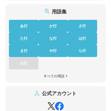
用語集
あ行
か行
さ行
た行
な行
は行
ま行
や行
ら行
わ行
すべての用語
公式アカウント