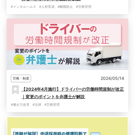
#メンタルヘルス
#人材育成
#離職防止
#労務管理
2024/05/14
労務・制度
【2024年4月施行】ドライバーの労働時間規制が改正
｜変更のポイントを弁護士が解説
#働き方改革
#法律
#労務管理