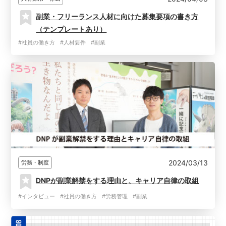
副業・フリーランス人材に向けた募集要項の書き方
（テンプレートあり）
#社員の働き方
#人材要件
#副業
2024/03/13
労務・制度
DNPが副業解禁をする理由と、キャリア自律の取組
#インタビュー
#社員の働き方
#労務管理
#副業