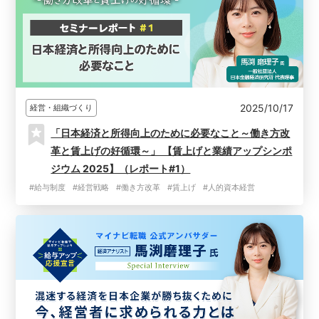
2025/10/17
経営・組織づくり
「日本経済と所得向上のために必要なこと～働き方改
革と賃上げの好循環～」 【賃上げと業績アップシンポ
ジウム 2025】（レポート#1）
#給与制度
#経営戦略
#働き方改革
#賃上げ
#人的資本経営