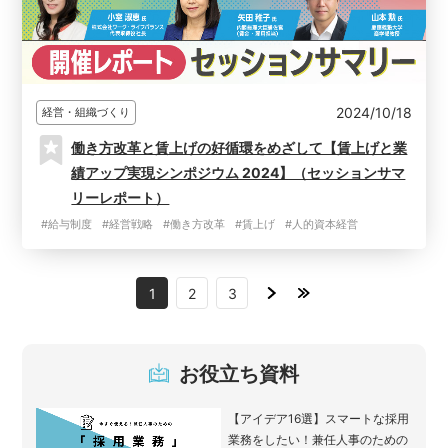
2024/10/18
経営・組織づくり
働き方改革と賃上げの好循環をめざして【賃上げと業
績アップ実現シンポジウム 2024】（セッションサマ
リーレポート）
#給与制度
#経営戦略
#働き方改革
#賃上げ
#人的資本経営
1
2
3
お役立ち資料
【アイデア16選】スマートな採用
業務をしたい！兼任人事のための