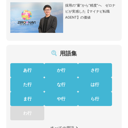
採用の“量”から“精度”へ ゼロナ
ビが実感した【マイナビ転職
AGENT】の価値
用語集
あ行
か行
さ行
た行
な行
は行
ま行
や行
ら行
わ行
すべての用語