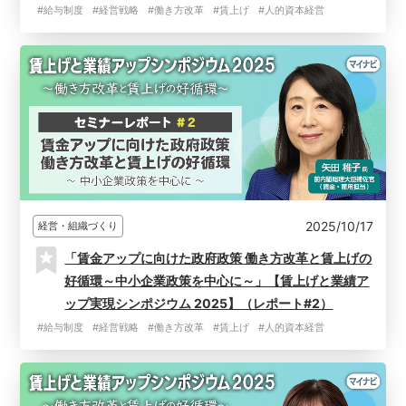
#給与制度
#経営戦略
#働き方改革
#賃上げ
#人的資本経営
2025/10/17
経営・組織づくり
「賃金アップに向けた政府政策 働き方改革と賃上げの
好循環～中小企業政策を中心に～」【賃上げと業績ア
ップ実現シンポジウム 2025】（レポート#2）
#給与制度
#経営戦略
#働き方改革
#賃上げ
#人的資本経営