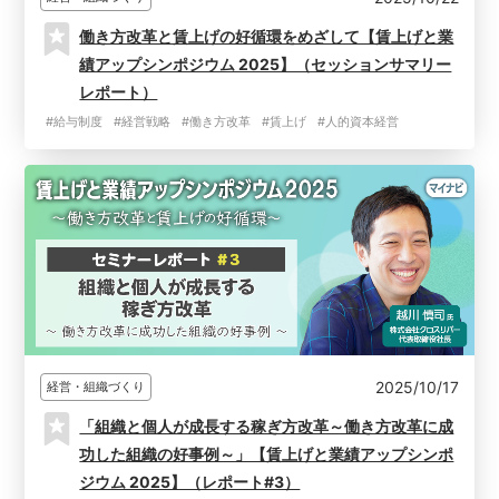
働き方改革と賃上げの好循環をめざして【賃上げと業
績アップシンポジウム 2025】（セッションサマリー
レポート）
#給与制度
#経営戦略
#働き方改革
#賃上げ
#人的資本経営
2025/10/17
経営・組織づくり
「組織と個人が成長する稼ぎ方改革～働き方改革に成
功した組織の好事例～」【賃上げと業績アップシンポ
ジウム 2025】（レポート#3）