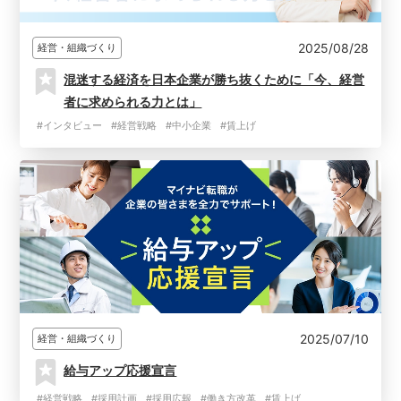
2025/08/28
経営・組織づくり
混迷する経済を日本企業が勝ち抜くために「今、経営
者に求められる力とは」
#インタビュー
#経営戦略
#中小企業
#賃上げ
2025/07/10
経営・組織づくり
給与アップ応援宣言
#経営戦略
#採用計画
#採用広報
#働き方改革
#賃上げ