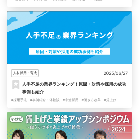
2025/06/27
人材採用・育成
人手不足の業界ランキング！原因・対策や採用の成功
事例も紹介
#採用手法
#事例紹介・体験談
#中途採用
#働き方改革
#賃上げ