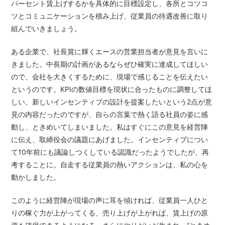
パーセント賃上げするかを具体的に目標設定し、各所とコツコ
ツとコミュニケーションを積み上げ、従業員の待遇改善に取り
組んでいきましょう。
ある企業で、社長賞に輝くエースの営業担当者が意見を言いに
きました。中長期の計画があるならぜひ確実に達成してほしい
ので、会社を大きくするために、現場で感じることを伝えたい
というのです。KPIの数値目標を現状に合ったものに調整してほ
しい、新しいインセンティブの設計を提案したいという2点が意
見の内容だったのですが、自らの言葉で熱く語る社員の姿に感
動し、ときめいてしまいました。私はすぐにこの意見を経営陣
に伝え、取締役会の議題にあげました。インセンティブについ
て10年前にも議論しつくしている認識だったようでしたが、再
考することに。自走する従業員の熱いアクションは、私の心を
動かしました。
このように経営陣が現場の声に耳を傾ければ、従業員一人ひと
りの稼ぐ力が上がってくる、売り上げが上がれば、賃上げの原