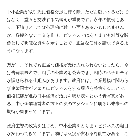
中小企業が取引先に価格交渉に行く際、ただお願いするだけで
はなく、堂々と交渉する気構えが重要です。永年の慣例もあ
り、下請けとしては心理的に難しい面もあるかもしれません
が、客観的なデータを作り、ビジネスではあくまでも対等な関
係として明確な資料を示すことで、正当な価格を請求できるよ
うになります。
万が一、それでも正当な価格が受け入れられないとしたら、今
は告発者匿名で、相手の企業名を公表でき、相応のペナルティ
が課せられる仕組みがあります。政府には、企業規模に関わら
ず企業同士がフェアにビジネスをする環境を整備することで、
価格転嫁が進み日本経済が活力を取り戻すという青写真があ
る。中小企業経営者の方々の次のアクションに明るい未来への
期待が集まっています。
政府主導の政策をはじめ、中小企業をとりまくビジネスの潮目
が変わってきています。動けば状況が変わる可能性がある、こ