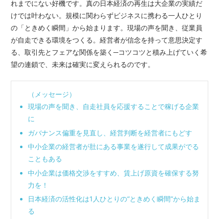
れまでにない好機です。真の日本経済の再生は大企業の実績だ
けでは叶わない。規模に関わらずビジネスに携わる一人ひとり
の「ときめく瞬間」から始まります。現場の声を聞き、従業員
が自走できる環境をつくる。経営者が信念を持って意思決定す
る、取引先とフェアな関係を築く─コツコツと積み上げていく希
望の連鎖で、未来は確実に変えられるのです。
（メッセージ）
現場の声を聞き、自走社員を応援することで稼げる企業
に
ガバナンス偏重を見直し、経営判断を経営者にもどす
中小企業の経営者が肚にある事業を遂行して成果がでる
こともある
中小企業は価格交渉をすすめ、賃上げ原資を確保する努
力を！
日本経済の活性化は1人ひとりの“ときめく瞬間”から始ま
る