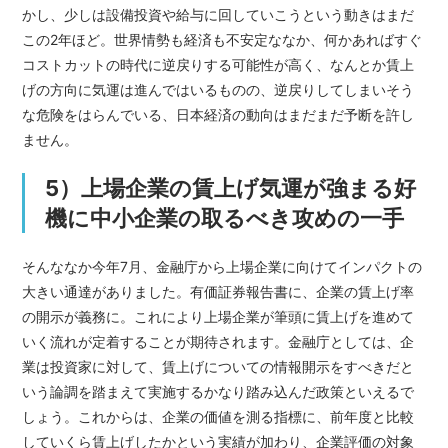
かし、少しは設備投資や給与に回していこうという動きはまだ
この2年ほど。世界情勢も経済も不安定ななか、何かあればすぐ
コストカットの時代に逆戻りする可能性が高く、なんとか賃上
げの方向に気運は進んではいるものの、逆戻りしてしまいそう
な危険をはらんでいる、日本経済の動向はまだまだ予断を許し
ません。
5）上場企業の賃上げ気運が強まる好
機に中小企業の取るべき攻めの一手
そんななか今年7月、金融庁から上場企業に向けてインパクトの
大きい通達がありました。有価証券報告書に、企業の賃上げ率
の開示が義務に。これにより上場企業が筆頭に賃上げを進めて
いく流れが定着することが期待されます。金融庁としては、企
業は投資家に対して、賃上げについての情報開示をすべきだと
いう論調を踏まえて実施するかなり踏み込んだ政策といえるで
しょう。これからは、企業の価値を測る指標に、前年度と比較
していくら賃上げしたかという実績が加わり、企業評価の対象