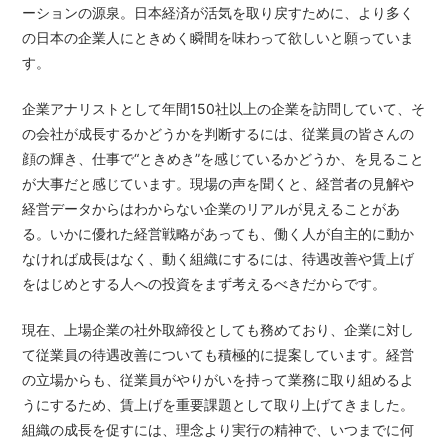
ーションの源泉。日本経済が活気を取り戻すために、より多く
の日本の企業人にときめく瞬間を味わって欲しいと願っていま
す。
企業アナリストとして年間150社以上の企業を訪問していて、そ
の会社が成長するかどうかを判断するには、従業員の皆さんの
顔の輝き、仕事で“ときめき”を感じているかどうか、を見ること
が大事だと感じています。現場の声を聞くと、経営者の見解や
経営データからはわからない企業のリアルが見えることがあ
る。いかに優れた経営戦略があっても、働く人が自主的に動か
なければ成長はなく、動く組織にするには、待遇改善や賃上げ
をはじめとする人への投資をまず考えるべきだからです。
現在、上場企業の社外取締役としても務めており、企業に対し
て従業員の待遇改善についても積極的に提案しています。経営
の立場からも、従業員がやりがいを持って業務に取り組めるよ
うにするため、賃上げを重要課題として取り上げてきました。
組織の成長を促すには、理念より実行の精神で、いつまでに何