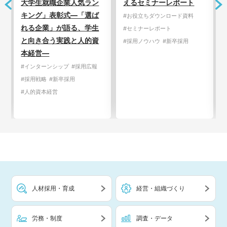
大学生就職企業人気ラン
えるセミナーレポート
キング」表彰式―「選ば
#お役立ちダウンロード資料
れる企業」が語る、学生
#セミナーレポート
と向き合う実践と人的資
#採用ノウハウ
#新卒採用
本経営―
#インターンシップ
#採用広報
#採用戦略
#新卒採用
#人的資本経営
人材採用・育成
経営・組織づくり
労務・制度
調査・データ