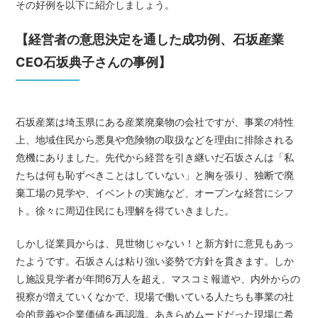
その好例を以下に紹介しましょう。
【経営者の意思決定を通した成功例、石坂産業
CEO石坂典子さんの事例】
石坂産業は埼玉県にある産業廃棄物の会社ですが、事業の特性
上、地域住民から悪臭や危険物の取扱などを理由に排除される
危機にありました。先代から経営を引き継いだ石坂さんは「私
たちは何も恥ずべきことはしていない」と胸を張り、独断で廃
棄工場の見学や、イベントの実施など、オープンな経営にシフ
ト。徐々に周辺住民にも理解を得ていきました。
しかし従業員からは、見世物じゃない！と新方針に意見もあっ
たようです。石坂さんは粘り強い姿勢で方針を貫きます。しか
し施設見学者が年間6万人を超え、マスコミ報道や、内外からの
視察が増えていくなかで、現場で働いている人たちも事業の社
会的意義や企業価値を再認識。あきらめムードだった現場に希