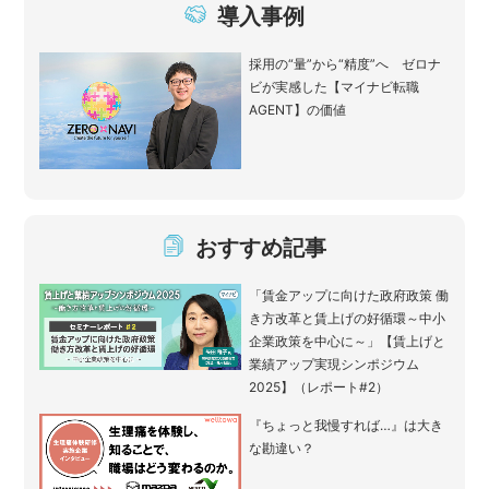
導入事例
採用の“量”から“精度”へ ゼロナ
ビが実感した【マイナビ転職
AGENT】の価値
おすすめ記事
「賃金アップに向けた政府政策 働
き方改革と賃上げの好循環～中小
企業政策を中心に～」【賃上げと
業績アップ実現シンポジウム
2025】（レポート#2）
『ちょっと我慢すれば…』は大き
な勘違い？