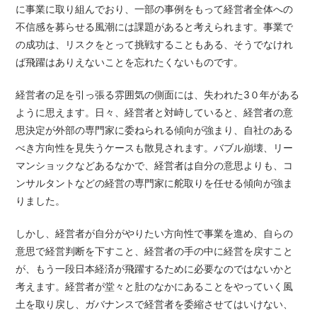
に事業に取り組んでおり、一部の事例をもって経営者全体への
不信感を募らせる風潮には課題があると考えられます。事業で
の成功は、リスクをとって挑戦することもある、そうでなけれ
ば飛躍はありえないことを忘れたくないものです。
経営者の足を引っ張る雰囲気の側面には、失われた3０年がある
ように思えます。日々、経営者と対峙していると、経営者の意
思決定が外部の専門家に委ねられる傾向が強まり、自社のある
べき方向性を見失うケースも散見されます。バブル崩壊、リー
マンショックなどあるなかで、経営者は自分の意思よりも、コ
ンサルタントなどの経営の専門家に舵取りを任せる傾向が強ま
りました。
しかし、経営者が自分がやりたい方向性で事業を進め、自らの
意思で経営判断を下すこと、経営者の手の中に経営を戻すこと
が、もう一段日本経済が飛躍するために必要なのではないかと
考えます。経営者が堂々と肚のなかにあることをやっていく風
土を取り戻し、ガバナンスで経営者を委縮させてはいけない、