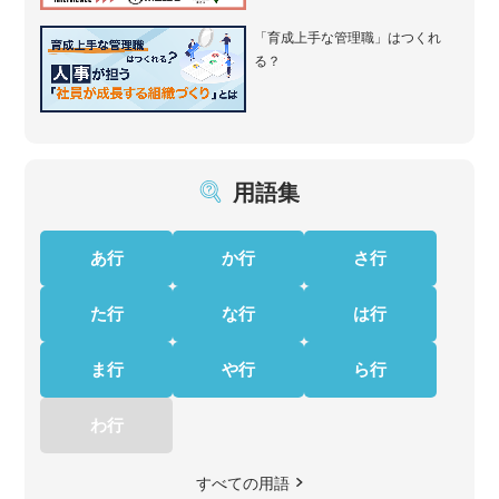
「育成上手な管理職」はつくれ
る？
用語集
あ行
か行
さ行
た行
な行
は行
ま行
や行
ら行
わ行
すべての用語