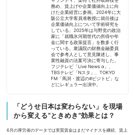
ャランティ、楽待で社外取締役を
務め、賃上げや企業価値向上に向
けた企業経営に参画。2024年に大
阪公立大学客員准教授に就任後は
企業価値向上について学術研究を
している。2025年は与野党の政治
家に「就職氷河期世代の所得や年
金に関する政策提言」を数多く行
っている。衆議院の財務金融委員
会で参考人として意見陳述し、事
業性融資の法案可決に寄与した。
フジテレビ「Live News α」、
TBSテレビ「Nスタ」、TOKYO
FM「馬渕・渡辺の#ビジトピ」な
どにレギュラー出演中。
「どうせ日本は変わらない」を現場
から変える“ときめき”効果とは？
6月の厚労省のデータでは実質賃金はまだマイナスを継続、賃上