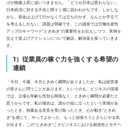
げが物価上昇に追いつきません。「どうせ日本は変わらない」
日本経済に対する不信と閉そく感に囚われがちです。しかしな
がら、賃金は上げて行かなくては立ち行かず、なんとか手立て
を考えるしかない、課題は明確です。この講座では労働生産性
アップのキーワード”ときめき”の重要性をお伝えしつつ、実例を
交えて賃上げアクションについて解説、解決策を探っていきま
す。
1）従業員の稼ぐ力を強くする希望の
連鎖
「今日、今週、今月ときめく瞬間がありましたか」私は経営者
の皆さんに問うことがあります。というのも、ビジネスの現場
では、立場も年齢も性別も関係なく、ときめく瞬間が必要だと
思うからです。私の場合は、誰かの役に立ったという実感があ
ったとき、熱量ある意見を受け取ったとき、心が動き“ときめ
き”を感じて、やってよかった、もっと頑張ろうとさらにやる気
が出ます。この“ときめき”こそビジネスにおける創造性とモチベ