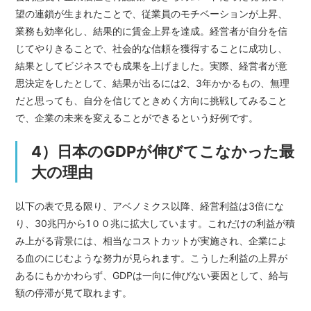
望の連鎖が生まれたことで、従業員のモチベーションが上昇、
業務も効率化し、結果的に賃金上昇を達成。経営者が自分を信
じてやりきることで、社会的な信頼を獲得することに成功し、
結果としてビジネスでも成果を上げました。実際、経営者が意
思決定をしたとして、結果が出るには2、3年かかるもの、無理
だと思っても、自分を信じてときめく方向に挑戦してみること
で、企業の未来を変えることができるという好例です。
4）日本のGDPが伸びてこなかった最
大の理由
以下の表で見る限り、アベノミクス以降、経営利益は3倍にな
り、30兆円から1００兆に拡大しています。これだけの利益が積
み上がる背景には、相当なコストカットが実施され、企業によ
る血のにじむような努力が見られます。こうした利益の上昇が
あるにもかかわらず、GDPは一向に伸びない要因として、給与
額の停滞が見て取れます。