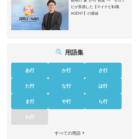
採用の“量”から“精度”へ ゼロナ
ビが実感した【マイナビ転職
AGENT】の価値
用語集
あ行
か行
さ行
た行
な行
は行
ま行
や行
ら行
わ行
すべての用語