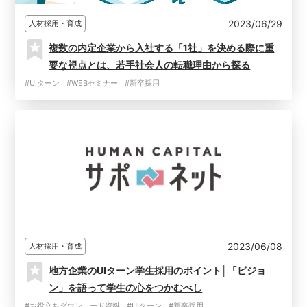
2023/06/29
人材採用・育成
複数の内定企業から入社する「1社」を決める際に重
要な視点とは、若手社会人の転職理由から探る
#UIターン
#WEBセミナー
#新卒採用
2023/06/08
人材採用・育成
地方企業のUIターン学生採用のポイント│「ビジョ
ン」を語って学生の心をつかむべし
#お役立ちダウンロード資料
#UIターン
#新卒採用