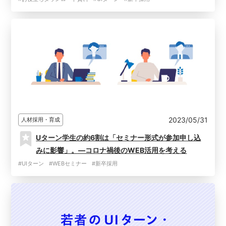
2023/05/31
人材採用・育成
Uターン学生の約6割は「セミナー形式が参加申し込
みに影響」。―コロナ禍後のWEB活用を考える
#UIターン
#WEBセミナー
#新卒採用