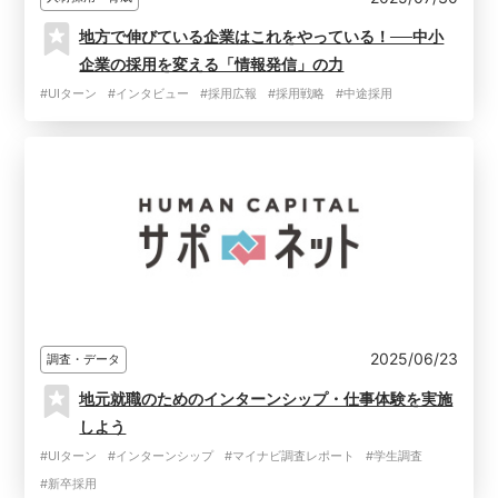
地方で伸びている企業はこれをやっている！──中小
企業の採用を変える「情報発信」の力
#UIターン
#インタビュー
#採用広報
#採用戦略
#中途採用
2025/06/23
調査・データ
地元就職のためのインターンシップ・仕事体験を実施
しよう
#UIターン
#インターンシップ
#マイナビ調査レポート
#学生調査
#新卒採用