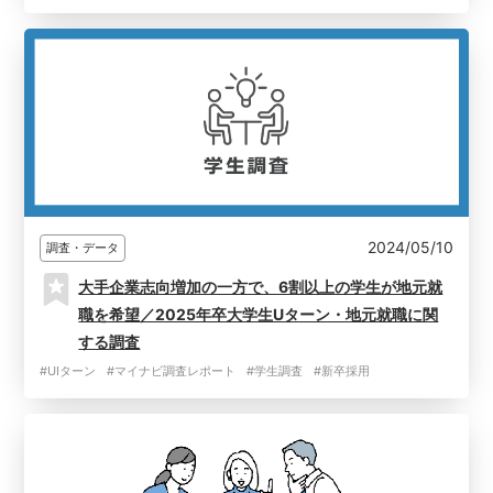
2024/05/10
調査・データ
大手企業志向増加の一方で、6割以上の学生が地元就
職を希望／2025年卒大学生Uターン・地元就職に関
する調査
#UIターン
#マイナビ調査レポート
#学生調査
#新卒採用