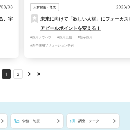
/08/03
2023/0
人材採用・育成
る、宇
未来に向けて「欲しい人材」にフォーカス
アピールポイントを変える！
#採用ノウハウ
#採用広報
#新卒採用
#新卒採用ソリューション事例
1
2
労務・制度
調査・データ