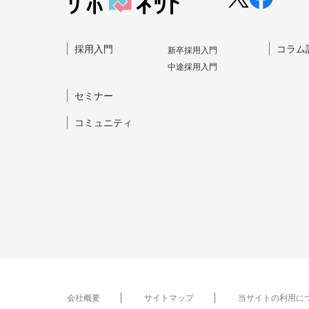
採⽤⼊⾨
コラム
新卒採⽤⼊⾨
中途採⽤⼊⾨
セミナー
コミュニティ
会社概要
サイトマップ
当サイトの利用に