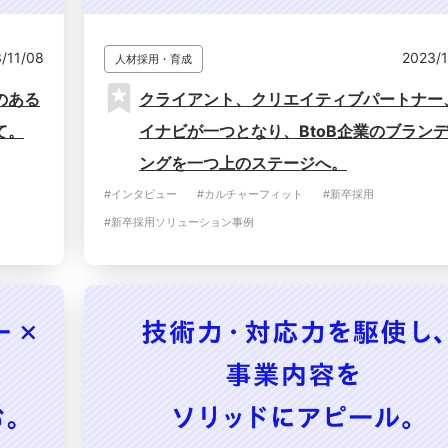
/11/08
2023/
人材採用・育成
のある
クライアント、クリエイティブパートナー
て。
イナビが一つとなり、BtoB企業のブラン
ングを一つ上のステージへ。
#インタビュー
#カルチャーフィット
#新卒採用
#新卒採用ソリューション事例