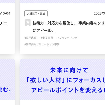
/10/04
2023/0
人材採用・育成
チー
技術力・対応力を駆使し、 事業内容をソ
にアピール。
#採用広報
#新卒採用
#ブランディング
#新卒採用ソリューション事例