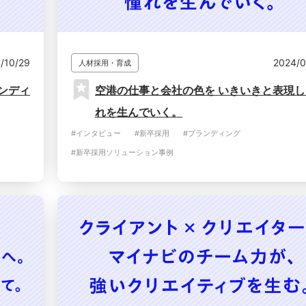
/10/29
2024/0
人材採用・育成
ンディ
空港の仕事と会社の色を いきいきと表現
れを生んでいく。
#インタビュー
#新卒採用
#ブランディング
#新卒採用ソリューション事例