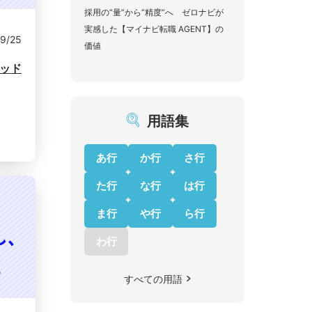
採用の“量”から“精度”へ ゼロナビが
実感した【マイナビ転職 AGENT】の
9/25
価値
リッド
用語集
あ行
か行
さ行
た行
な行
は行
ま行
や行
ら行
わ行
すべての用語