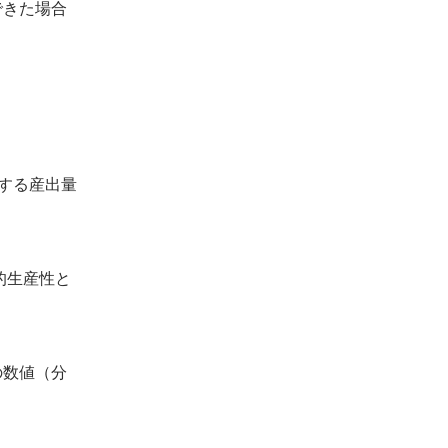
できた場合
する産出量
的生産性と
の数値（分