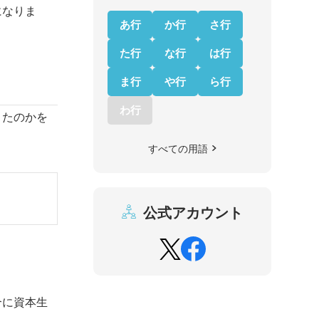
になりま
あ行
か行
さ行
た行
な行
は行
ま行
や行
ら行
わ行
きたのかを
すべての用語
公式アカウント
合に資本生