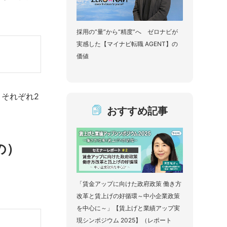
採用の“量”から“精度”へ ゼロナビが
実感した【マイナビ転職 AGENT】の
価値
それぞれ2
おすすめ記事
の）
「賃金アップに向けた政府政策 働き方
改革と賃上げの好循環～中小企業政策
を中心に～」【賃上げと業績アップ実
現シンポジウム 2025】（レポート