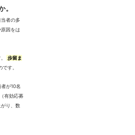
か。
担当者の多
や原因をは
す。
歩留ま
のです。
者が10名
（有効応募
上がり、数