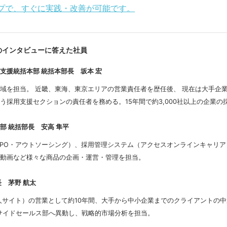
プで、すぐに実践・改善が可能です。
のインタビューに答えた社員
支援統括本部 統括本部長 坂本 宏
域を担当。 近畿、東海、東京エリアの営業責任者を歴任後、 現在は大手企
う採用支援セクションの責任者を務める。15年間で約3,000社以上の企業の
部 統括部長 安高 隼平
（RPO・アウトソーシング）、採用管理システム（アクセスオンラインキャリ
動画など様々な商品の企画・運営・管理を担当。
 茅野 航太
求人サイト）の営業として約10年間、大手から中小企業までのクライアントの
ンサイドセールス部へ異動し、戦略的市場分析を担当。