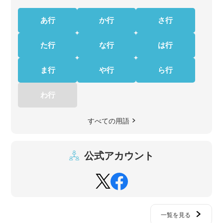
あ行
か行
さ行
た行
な行
は行
ま行
や行
ら行
わ行
すべての用語
公式アカウント
一覧を見る