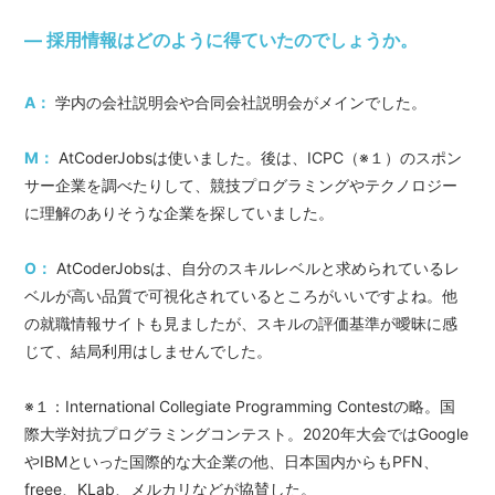
― 採用情報はどのように得ていたのでしょうか。
A：
学内の会社説明会や合同会社説明会がメインでした。
M：
AtCoderJobsは使いました。後は、ICPC（※１）のスポン
サー企業を調べたりして、競技プログラミングやテクノロジー
に理解のありそうな企業を探していました。
O：
AtCoderJobsは、自分のスキルレベルと求められているレ
ベルが高い品質で可視化されているところがいいですよね。他
の就職情報サイトも見ましたが、スキルの評価基準が曖昧に感
じて、結局利用はしませんでした。
※１：International Collegiate Programming Contestの略。国
際大学対抗プログラミングコンテスト。2020年大会ではGoogle
やIBMといった国際的な大企業の他、日本国内からもPFN、
freee、KLab、メルカリなどが協賛した。