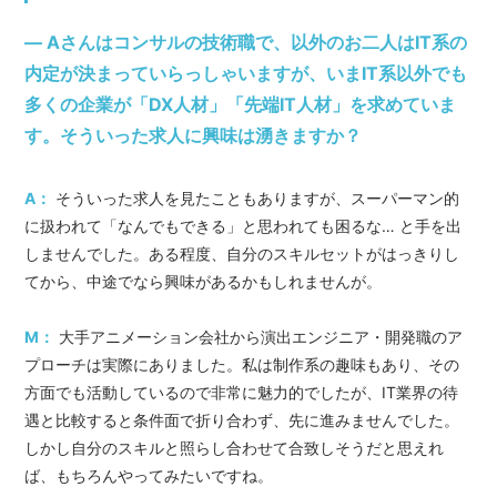
― Aさんはコンサルの技術職で、以外のお二人はIT系の
内定が決まっていらっしゃいますが、いまIT系以外でも
多くの企業が「DX人材」「先端IT人材」を求めていま
す。そういった求人に興味は湧きますか？
A：
そういった求人を見たこともありますが、スーパーマン的
に扱われて「なんでもできる」と思われても困るな… と手を出
しませんでした。ある程度、自分のスキルセットがはっきりし
てから、中途でなら興味があるかもしれませんが。
M：
大手アニメーション会社から演出エンジニア・開発職のア
プローチは実際にありました。私は制作系の趣味もあり、その
方面でも活動しているので非常に魅力的でしたが、IT業界の待
遇と比較すると条件面で折り合わず、先に進みませんでした。
しかし自分のスキルと照らし合わせて合致しそうだと思えれ
ば、もちろんやってみたいですね。