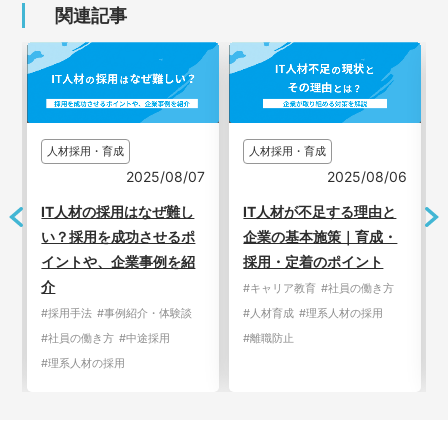
関連記事
人材採用・育成
人材採用・育成
2025/08/07
2025/08/06
1
IT人材の採用はなぜ難し
IT人材が不足する理由と
い？採用を成功させるポ
企業の基本施策｜育成・
イントや、企業事例を紹
採用・定着のポイント
介
#キャリア教育
#社員の働き方
#採用手法
#事例紹介・体験談
#人材育成
#理系人材の採用
#社員の働き方
#中途採用
#離職防止
#理系人材の採用