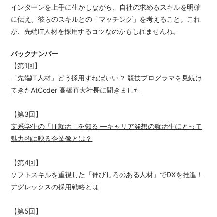
インターンを上手に生かしながら、自社の求めるスキルを明確
に伝え、彼らのスキルとの「マッチング」を考えること。これ
が、先端IT人材を採用するコツなのかもしれませんね。
バックナンバー
【第1回】
「先端IT人材」どう採用すればいい？ 競技プログラマを見続け
てきたAtCoder 高橋直大社長に聞きました
【第3回】
文系学生の「IT就活」を知る ―キャリア発想の就活生にとって
魅力的に映る企業像とは？
【第4回】
ソフトスキルを重視した「伸びしろのある人材」でDXを推進！
アグレックスの採用戦略とは
【第5回】