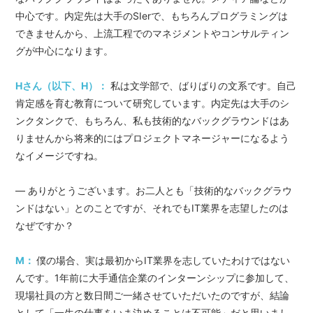
中心です。内定先は大手のSIerで、もちろんプログラミングは
できませんから、上流工程でのマネジメントやコンサルティン
グが中心になります。
Hさん（以下、H）：
私は文学部で、ばりばりの文系です。自己
肯定感を育む教育について研究しています。内定先は大手のシ
ンクタンクで、もちろん、私も技術的なバックグラウンドはあ
りませんから将来的にはプロジェクトマネージャーになるよう
なイメージですね。
― ありがとうございます。お二人とも「技術的なバックグラウ
ンドはない」とのことですが、それでもIT業界を志望したのは
なぜですか？
M：
僕の場合、実は最初からIT業界を志していたわけではない
んです。1年前に大手通信企業のインターンシップに参加して、
現場社員の方と数日間ご一緒させていただいたのですが、結論
として「一生の仕事をいま決めることは不可能」だと思いまし