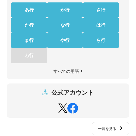
あ行
か行
さ行
た行
な行
は行
ま行
や行
ら行
わ行
すべての用語
公式アカウント
一覧を見る