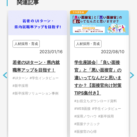
関連記事
人材採用・育成
人材採用・育成
9
2023/01/16
2022/08/10
て
若者のUIターン・県内就
学生座談会│「良い面接
職率アップを目指す！
官」と「悪い面接官」の
違いってなんだと思いま
#UIターン
#学生インタビュー
すか？【面接官向け対策
#新卒採用
TIPS集付き】
#新卒採用ソリューション事例
#お役立ちダウンロード資料
#WEB面接
#学生インタビュー
#採用ノウハウ
#新卒採用
#面接テクニック
#面接官の心得