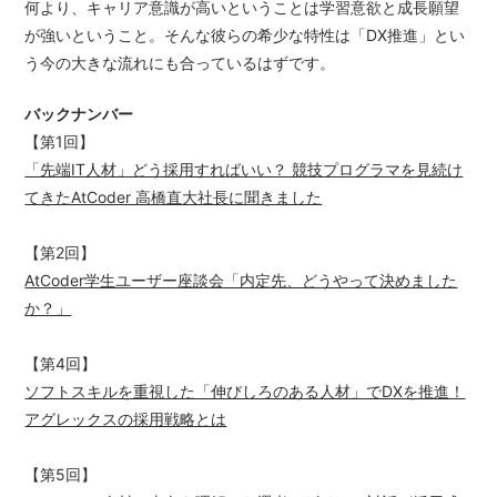
何より、キャリア意識が高いということは学習意欲と成長願望
が強いということ。そんな彼らの希少な特性は「DX推進」とい
う今の大きな流れにも合っているはずです。
バックナンバー
【第1回】
「先端IT人材」どう採用すればいい？ 競技プログラマを見続け
てきたAtCoder 高橋直大社長に聞きました
【第2回】
AtCoder学生ユーザー座談会「内定先、どうやって決めました
か？」
【第4回】
ソフトスキルを重視した「伸びしろのある人材」でDXを推進！
アグレックスの採用戦略とは
【第5回】