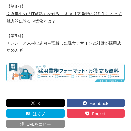
【第3回】
文系学生の「IT就活」を知る ―キャリア発想の就活生にとって
魅力的に映る企業像とは？
【第5回】
エンジニア人材の志向を理解した選考デザインと対話が採用成
功のカギ！
X
Facebook
はてブ
Pocket
URLをコピー