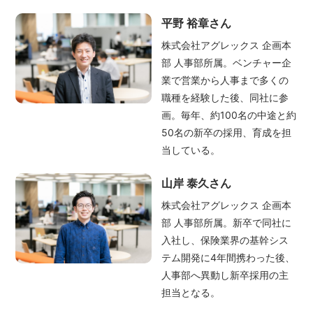
平野 裕章さん
株式会社アグレックス 企画本
部 人事部所属。ベンチャー企
業で営業から人事まで多くの
職種を経験した後、同社に参
画。毎年、約100名の中途と約
50名の新卒の採用、育成を担
当している。
山岸 泰久さん
株式会社アグレックス 企画本
部 人事部所属。新卒で同社に
入社し、保険業界の基幹シス
テム開発に4年間携わった後、
人事部へ異動し新卒採用の主
担当となる。