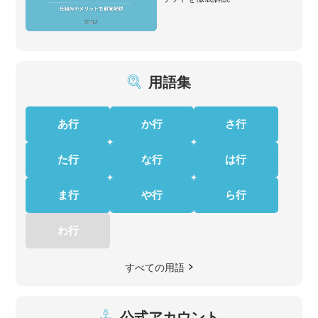
用語集
あ行
か行
さ行
た行
な行
は行
ま行
や行
ら行
わ行
すべての用語
公式アカウント