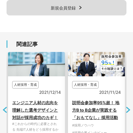
新規会員登録
関連記事
人材採用・育成
人材採用・育成
7
2021/12/14
2021/11/24
エンジニア人材の志向を
説明会参加率95%超！ 地
理解した選考デザインと
方B to B企業が実践する
対話が採用成功のカギ！
「おもてなし」採用活動
#これからの時代に必要とされ
#採用ノウハウ
る 先端IT人材をどう採用するか
#採用企業インタビュー