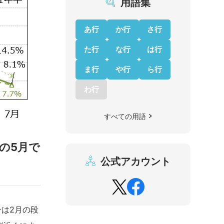
用語集
あ行
か行
さ行
た行
な行
は行
ま行
や行
ら行
わ行
すべての用語
の5月で
公式アカウント
は2月の段