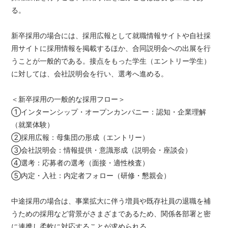
る。
新卒採用の場合には、採用広報として就職情報サイトや自社採
用サイトに採用情報を掲載するほか、合同説明会への出展を行
うことが一般的である。接点をもった学生（エントリー学生）
に対しては、会社説明会を行い、選考へ進める。
＜新卒採用の一般的な採用フロー＞
①インターンシップ・オープンカンパニー：認知・企業理解
（就業体験）
②採用広報：母集団の形成（エントリー）
③会社説明会：情報提供・意識形成（説明会・座談会）
④選考：応募者の選考（面接・適性検査）
⑤内定・入社：内定者フォロー（研修・懇親会）
中途採用の場合は、事業拡大に伴う増員や既存社員の退職を補
うための採用など背景がさまざまであるため、関係各部署と密
に連携し柔軟に対応することが求められる。