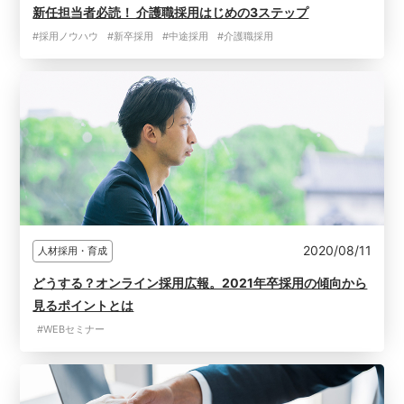
新任担当者必読！ 介護職採用はじめの3ステップ
#採用ノウハウ
#新卒採用
#中途採用
#介護職採用
2020/08/11
人材採用・育成
どうする？オンライン採用広報。2021年卒採用の傾向から
見るポイントとは
#WEBセミナー