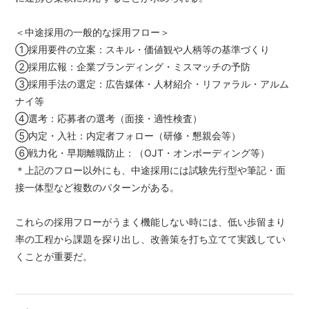
＜中途採用の一般的な採用フロー＞
①採用要件の立案：スキル・価値観や人柄等の基準づくり
②採用広報：企業ブランディング・ミスマッチの予防
③採用手法の選定：広告媒体・人材紹介・リファラル・アルム
ナイ等
④選考：応募者の選考（面接・適性検査）
⑤内定・入社：内定者フォロー（研修・懇親会等）
⑥戦力化・早期離職防止：（OJT・オンボーディング等）
＊上記のフロー以外にも、中途採用には試験先行型や筆記・面
接一体型など複数のパターンがある。
これらの採用フローがうまく機能しない時には、低い歩留まり
率の工程から課題を探り出し、改善策を打ち立てて実践してい
くことが重要だ。