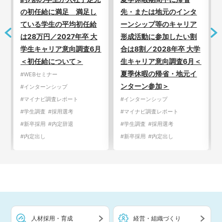
の初任給に満足 満足し
先・または地元のインタ
ている学生の平均初任給
ーンシップ等のキャリア
は28万円／2027年卒 大
形成活動に参加したい割
学生キャリア意向調査6月
合は8割／2028年卒 大学
＜初任給について＞
生キャリア意向調査6月＜
夏季休暇の帰省・地元イ
#WEBセミナー
ンターン参加＞
#インターンシップ
#マイナビ調査レポート
#インターンシップ
#学生調査
#採用選考
#マイナビ調査レポート
#新卒採用
#内定辞退
#学生調査
#採用選考
#内定出し
#新卒採用
#内定出し
人材採用・育成
経営・組織づくり