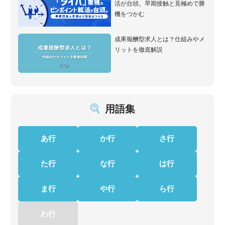
活が台頭。早期接触と見極めで勝
機をつかむ
成果報酬型求人とは？仕組みやメ
リットを徹底解説
用語集
あ行
か行
さ行
た行
な行
は行
ま行
や行
ら行
わ行