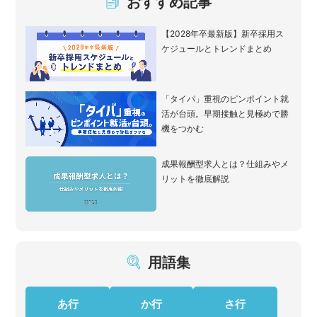
おすすめ記事
【2028年卒最新版】新卒採用ス
ケジュールとトレンドまとめ
「タイパ」重視のピンポイント就
活が台頭。早期接触と見極めで勝
機をつかむ
成果報酬型求人とは？仕組みやメ
リットを徹底解説
用語集
あ行
か行
さ行