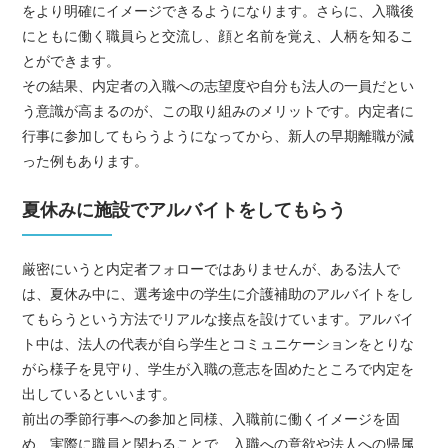
をより明確にイメージできるようになります。さらに、入職後
にともに働く職員らと交流し、顔と名前を覚え、人柄を知るこ
とができます。
その結果、内定者の入職への志望度や自分も法人の一員だとい
う意識が高まるのが、この取り組みのメリットです。内定者に
行事に参加してもらうようになってから、新人の早期離職が減
った例もあります。
夏休みに施設でアルバイトをしてもらう
厳密にいうと内定者フォローではありませんが、ある法人で
は、夏休み中に、選考途中の学生に介護補助のアルバイトをし
てもらうという方法でリアルな接点を設けています。アルバイ
ト中は、法人の代表が自ら学生とコミュニケーションをとりな
がら様子を見守り、学生が入職の意志を固めたところで内定を
出しているといいます。
前出の季節行事への参加と同様、入職前に働くイメージを固
め、実際に職員と関わることで、入職への意欲や法人への帰属