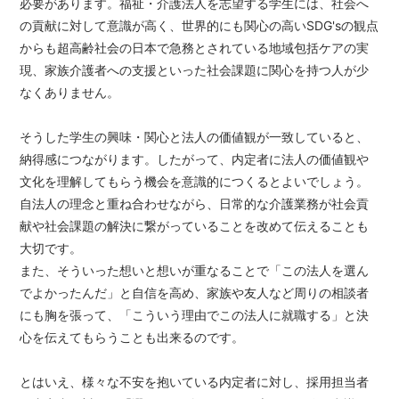
必要があります。福祉・介護法人を志望する学生には、社会へ
の貢献に対して意識が高く、世界的にも関心の高いSDG'sの観点
からも超高齢社会の日本で急務とされている地域包括ケアの実
現、家族介護者への支援といった社会課題に関心を持つ人が少
なくありません。
そうした学生の興味・関心と法人の価値観が一致していると、
納得感につながります。したがって、内定者に法人の価値観や
文化を理解してもらう機会を意識的につくるとよいでしょう。
自法人の理念と重ね合わせながら、日常的な介護業務が社会貢
献や社会課題の解決に繋がっていることを改めて伝えることも
大切です。
また、そういった想いと想いが重なることで「この法人を選ん
でよかったんだ」と自信を高め、家族や友人など周りの相談者
にも胸を張って、「こういう理由でこの法人に就職する」と決
心を伝えてもらうことも出来るのです。
とはいえ、様々な不安を抱いている内定者に対し、採用担当者