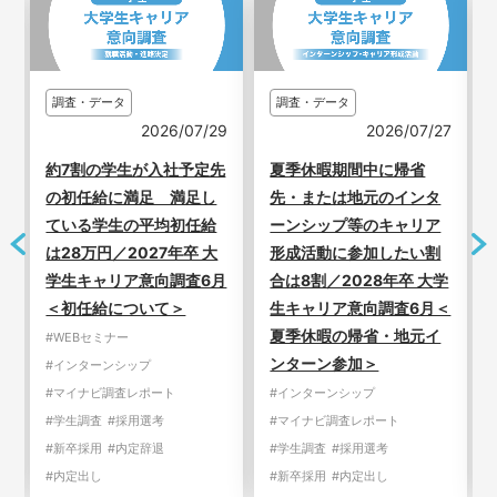
調査・データ
調査・データ
3
2026/07/29
2026/07/27
新
約7割の学生が入社予定先
夏季休暇期間中に帰省
の初任給に満足 満足し
先・または地元のインタ
ている学生の平均初任給
ーンシップ等のキャリア
は28万円／2027年卒 大
形成活動に参加したい割
学生キャリア意向調査6月
合は8割／2028年卒 大学
＜初任給について＞
生キャリア意向調査6月＜
夏季休暇の帰省・地元イ
#WEBセミナー
ンターン参加＞
#インターンシップ
#マイナビ調査レポート
#インターンシップ
#学生調査
#採用選考
#マイナビ調査レポート
#新卒採用
#内定辞退
#学生調査
#採用選考
#内定出し
#新卒採用
#内定出し