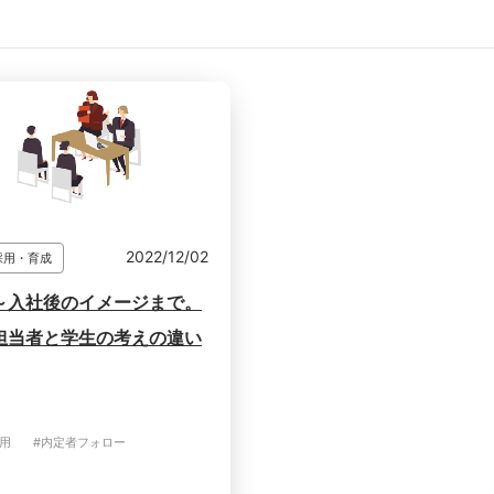
2022/12/02
採用・育成
～入社後のイメージまで。
担当者と学生の考えの違い
用
#内定者フォロー