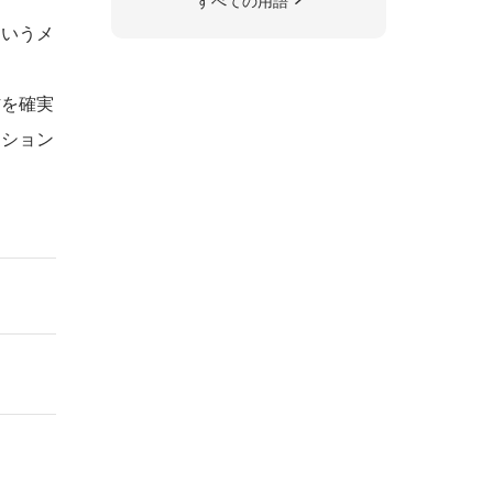
すべての用語
というメ
材を確実
ーション