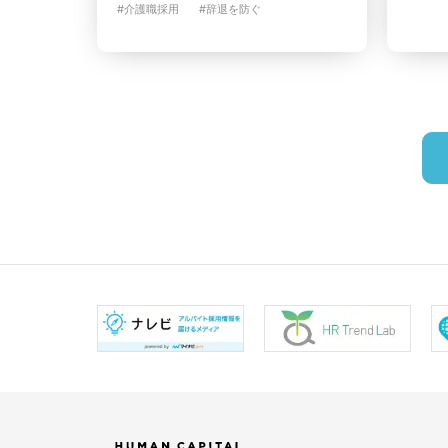
#介護職採用
#辞退を防ぐ