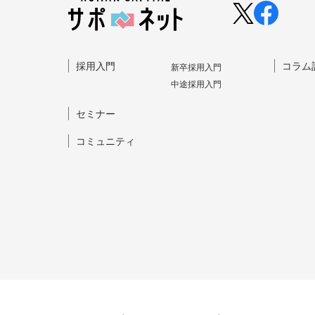
採⽤⼊⾨
コラム
新卒採⽤⼊⾨
中途採⽤⼊⾨
セミナー
コミュニティ