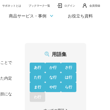
サポネットとは
ブックマーク一覧
ログイン
会員登録
商品サービス・事例
お役立ち資料
用語集
のことで
あ行
か行
さ行
た行
な行
は行
けた内定
ま行
や行
ら行
負担にな
わ行