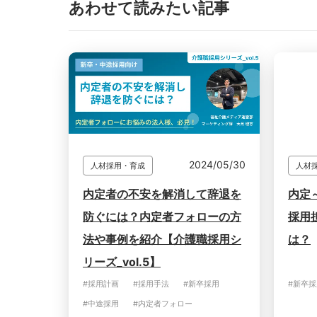
あわせて読みたい記事
2024/05/30
人材採用・育成
人材
内定者の不安を解消して辞退を
内定
防ぐには？内定者フォローの方
採用
法や事例を紹介【介護職採用シ
は？
リーズ_vol.5】
#採用計画
#採用手法
#新卒採用
#新卒採
#中途採用
#内定者フォロー