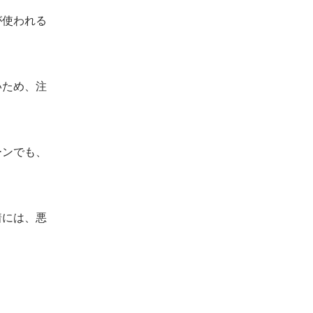
が使われる
いため、注
ーンでも、
着には、悪