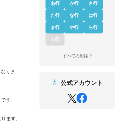
あ行
か行
さ行
た行
な行
は行
ま行
や行
ら行
わ行
すべての用語
くなりま
公式アカウント
とです。
なります。