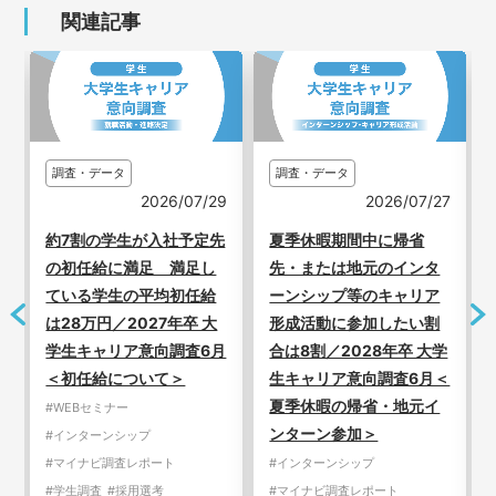
関連記事
調査・データ
調査・データ
3
2026/07/29
2026/07/27
新
約7割の学生が入社予定先
夏季休暇期間中に帰省
の初任給に満足 満足し
先・または地元のインタ
ている学生の平均初任給
ーンシップ等のキャリア
は28万円／2027年卒 大
形成活動に参加したい割
学生キャリア意向調査6月
合は8割／2028年卒 大学
＜初任給について＞
生キャリア意向調査6月＜
夏季休暇の帰省・地元イ
#WEBセミナー
ンターン参加＞
#インターンシップ
#マイナビ調査レポート
#インターンシップ
#学生調査
#採用選考
#マイナビ調査レポート