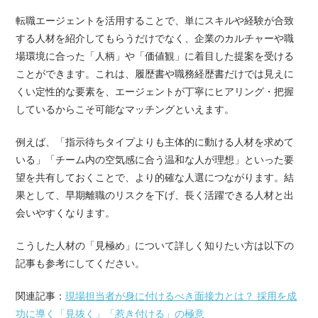
転職エージェントを活用することで、単にスキルや経験が合致
する人材を紹介してもらうだけでなく、企業のカルチャーや職
場環境に合った「人柄」や「価値観」に着目した提案を受ける
ことができます。これは、履歴書や職務経歴書だけでは見えに
くい定性的な要素を、エージェントが丁寧にヒアリング・把握
しているからこそ可能なマッチングといえます。
例えば、「指示待ちタイプよりも主体的に動ける人材を求めて
いる」「チーム内の空気感に合う温和な人が理想」といった要
望を共有しておくことで、より的確な人選につながります。結
果として、早期離職のリスクを下げ、長く活躍できる人材と出
会いやすくなります。
こうした人材の「見極め」について詳しく知りたい方は以下の
記事も参考にしてください。
関連記事：
現場担当者が身に付けるべき面接力とは？ 採用を成
功に導く「見抜く」「惹き付ける」の極意