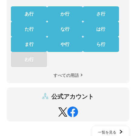
あ行
か行
さ行
た行
な行
は行
ま行
や行
ら行
わ行
すべての用語
公式アカウント
一覧を見る