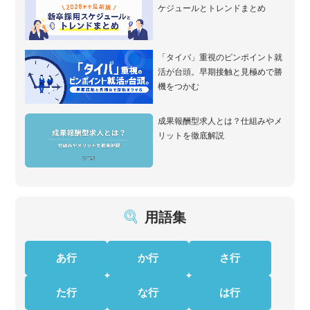
ケジュールとトレンドまとめ
「タイパ」重視のピンポイント就
活が台頭。早期接触と見極めで勝
機をつかむ
成果報酬型求人とは？仕組みやメ
リットを徹底解説
用語集
あ行
か行
さ行
た行
な行
は行