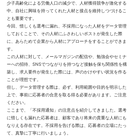
少子高齢化による労働人口の減少で、人材獲得競争が激化する
中、自社に興味を持ってくれた人材と接点を維持しつづけるこ
とも重要です。
今回、惜しくも選考に漏れ、不採用になった人材をデータ管理
しておくことで、その人材にふさわしいポストが発生した際
に、あらためて企業から人材にアプローチをすることができま
す。
この人材に対して、メールマガジンの配信や、勉強会やセミナ
ーへの招待、SNSでつながりを持つなど接触を保ち関係性を構
築し、求人要件が発生した際には、声のかけやすい状況を作る
ことが理想です。
但し、データ管理する際は、必ず、利用範囲や目的を明示した
上で、事前に応募者の合意を取る得る必要があります。ご注意
ください。
ここまで、「不採用通知」の注意点を紹介してきました。選考
に惜しくも漏れた応募者は、顧客であり将来の貴重な人材にも
なりえる存在です。不採用を告げる際は、応募者の立場にたっ
て、真摯に丁寧に行いましょう。