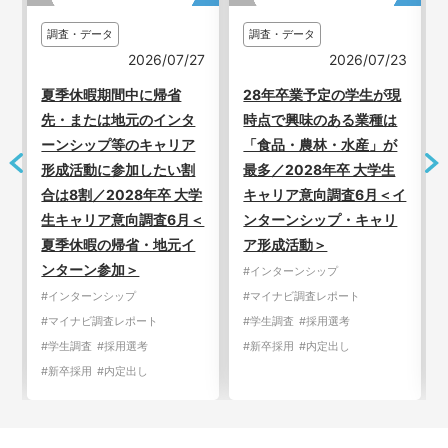
調査・データ
調査・データ
9
2026/07/27
2026/07/23
先
夏季休暇期間中に帰省
28年卒業予定の学生が現
先・または地元のインタ
時点で興味のある業種は
ーンシップ等のキャリア
「食品・農林・水産」が
形成活動に参加したい割
最多／2028年卒 大学生
月
合は8割／2028年卒 大学
キャリア意向調査6月＜イ
生キャリア意向調査6月＜
ンターンシップ・キャリ
夏季休暇の帰省・地元イ
ア形成活動＞
ンターン参加＞
#インターンシップ
#インターンシップ
#マイナビ調査レポート
#マイナビ調査レポート
#学生調査
#採用選考
#学生調査
#採用選考
#新卒採用
#内定出し
#新卒採用
#内定出し