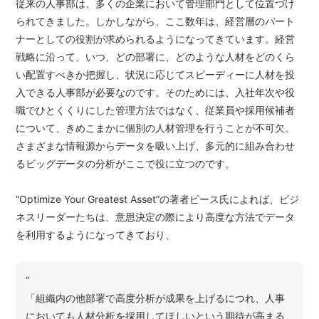
従来の人事部は、多くの企業において管理部門として位置づけ
られてきました。しかしながら、ここ数年は、経営層のパート
ナーとしての役割が求められるようになってきています。経営
戦略に沿って、いつ、どの部署に、どのような人材をどのくら
い配置すべきか把握し、状況に応じてスピーディーに人材を投
入できる人事部が必要なのです。そのためには、入社年次や役
職でひとくくりにした管理方法ではなく、従業員や採用候補者
について、きめこまかに個別の人材管理を行うことが不可欠。
さまざまな情報源からデータを吸い上げ、多元的に組み合わせ
るビッグデータの分析がここで役に立つのです。
“Optimize Your Greatest Asset”の著者ピース氏によれば、ビジ
ネスリーダーたちは、意思決定の際により高度な方法でデータ
を利用するようになってきており、
“
「組織内の他部署で高度分析が成果を上げるにつれ、人事
においても人材分析を採用してほしいという期待が高まる