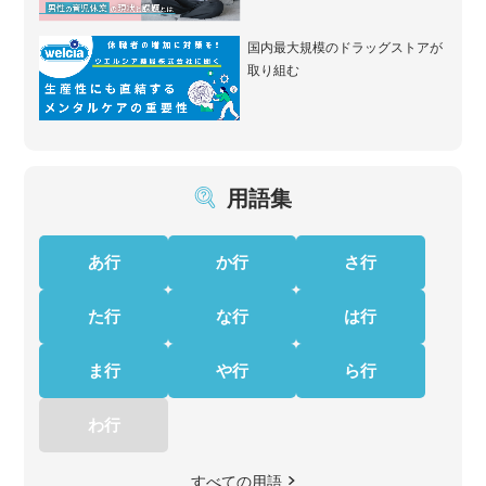
国内最大規模のドラッグストアが
取り組む
用語集
あ行
か行
さ行
た行
な行
は行
ま行
や行
ら行
わ行
すべての用語