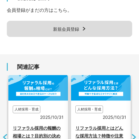
会員登録がまだの方はこちら。
新規会員登録
関連記事
人材採用・育成
労務・制度
31
2025/10/31
2024/10/29
の
リファラル採用とはどん
仕事と子育ての両立支援
め
な採用方法？特徴や注意
は人材獲得のカギ！男性