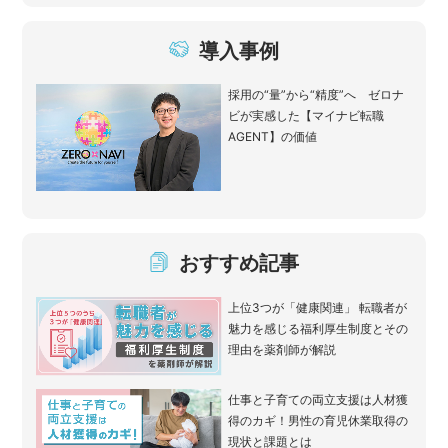
導入事例
採用の“量”から“精度”へ ゼロナ
ビが実感した【マイナビ転職
AGENT】の価値
おすすめ記事
上位3つが「健康関連」 転職者が
魅力を感じる福利厚生制度とその
理由を薬剤師が解説
仕事と子育ての両立支援は人材獲
得のカギ！男性の育児休業取得の
現状と課題とは