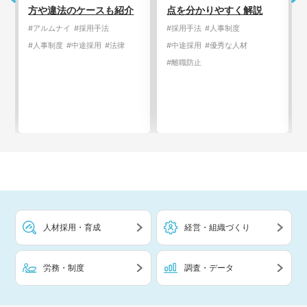
介
点を分かりやすく解説
の育児休業取得の現状と
課題とは
#採用手法
#人事制度
#中途採用
#優秀な人材
#経営戦略
#社員の働き方
#離職防止
#人事制度
人材採用・育成
経営・組織づくり
労務・制度
調査・データ