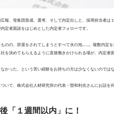
用広報、母集団形成、選考、そして内定出しと、採用担当者は
が内定者面談をはじめとした内定者フォローです。
たものの、辞退をされてしまうとすべて水の泡……。複数内定を
入社を決めてもらえるように直接働きかけられる場が、内定者
きなかった、という苦い経験をお持ちの方は少なくないのでは
について、株式会社人材研究所の代表・曽和利光さんにお話を
後「１週間以内」に！