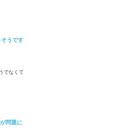
りそうです
うでなくて
。
力が問題に