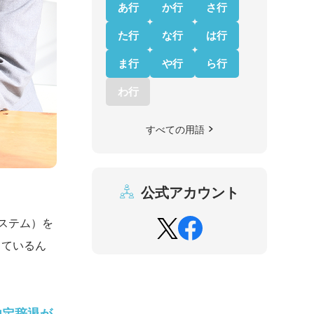
あ行
か行
さ行
た行
な行
は行
ま行
や行
ら行
わ行
すべての用語
公式アカウント
ステム）を
しているん
内定辞退が