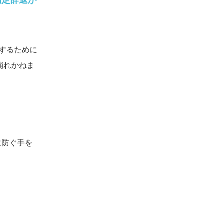
するために
崩れかねま
に防ぐ手を