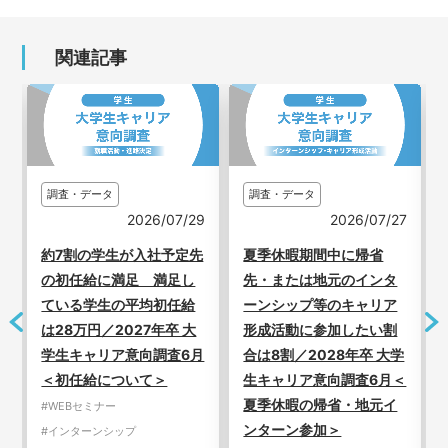
関連記事
調査・データ
調査・データ
2026/08/05
29
2026/07/27
平均内々定数は前年同様2
先
夏季休暇期間中に帰省
社を下回り1.7社 継続中
し
先・または地元のインタ
の学生の中には明確な第
給
ーンシップ等のキャリア
一志望がない層も／2027
大
形成活動に参加したい割
年卒 内定者意識調査
月
合は8割／2028年卒 大学
生キャリア意向調査6月＜
#WEBセミナー
夏季休暇の帰省・地元イ
#インターンシップ
ンターン参加＞
#マイナビ調査レポート