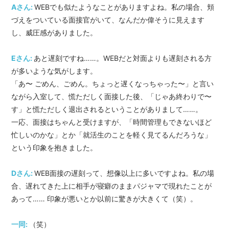
Aさん:
WEBでも似たようなことがありますよね。私の場合、頬
づえをついている面接官がいて、なんだか偉そうに見えます
し、威圧感がありました。
Eさん:
あと遅刻ですね……。WEBだと対面よりも遅刻される方
が多いような気がします。
「あ〜 ごめん、ごめん。ちょっと遅くなっちゃった〜」と言い
ながら入室して、慌ただしく面接した後、「じゃあ終わりで〜
す」と慌ただしく退出されるということがありまして……。
一応、面接はちゃんと受けますが、「時間管理もできないほど
忙しいのかな」とか「就活生のことを軽く見てるんだろうな」
という印象を抱きました。
Dさん:
WEB面接の遅刻って、想像以上に多いですよね。私の場
合、遅れてきた上に相手が寝癖のままパジャマで現れたことが
あって…… 印象が悪いとか以前に驚きが大きくて（笑）。
一同:
（笑）