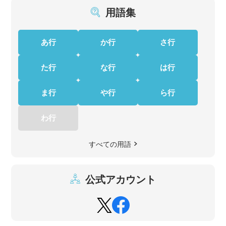
用語集
あ行
か行
さ行
た行
な行
は行
ま行
や行
ら行
わ行
すべての用語
公式アカウント