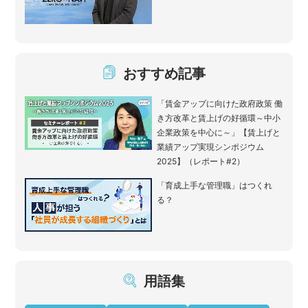
おすすめ記事
「賃金アップに向けた政府政策 働
き方改革と賃上げの好循環～中小
企業政策を中心に～」【賃上げと
業績アップ実現シンポジウム
2025】（レポート#2）
「育成上手な管理職」はつくれ
る？
用語集