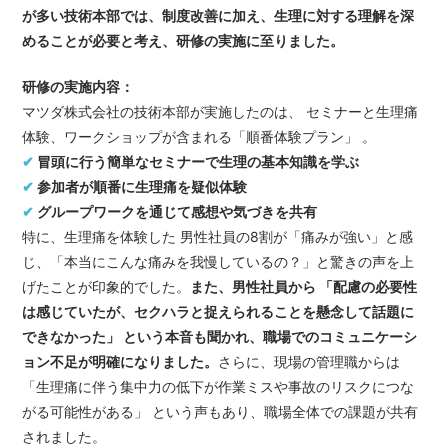
が多い技術本部では、制度改善に加え、生理に対する理解を深
めることが必要と考え、研修の実施に至りました。
研修の実施内容：
マツダ株式会社の技術本部が実施したのは、 セミナーと生理痛
体験、ワークショップが含まれる「順番体験プラン」 。
✔
冒頭に行う簡単なセミナーで生理の基本知識を学ぶ
✔
参加者が順番に生理痛を疑似体験
✔
グループワークを通じて感想や気づきを共有
特に、生理痛を体験した 男性社員の8割が「痛みが強い」と感
じ、「本当にこんな痛みを我慢しているの？」と驚きの声を上
げたことが印象的でした。
また、男性社員から 「配慮の必要性
は感じていたが、セクハラと捉えられることを懸念して話題に
できなかった」 という本音も聞かれ、職場でのコミュニケーシ
ョン不足が明確になりました。
さらに、現場の管理職からは
「生理痛に伴う集中力の低下が作業ミスや事故のリスクにつな
がる可能性がある」 という声もあり、職場全体での課題が共有
されました。