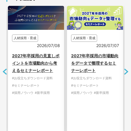
人材採用・育成
人材採用・育成
7
2026/07/08
2026/07/07
2027年卒採用の見直しポ
2027年卒採用の市場動向
イントを市場動向から考
をデータで整理するセミ
えるセミナーレポート
ナーレポート
#お役立ちダウンロード資料
#お役立ちダウンロード資料
#セミナーレポート
#セミナーレポート
#採用ノウハウ
#新卒採用
#採用ノウハウ
#新卒採用