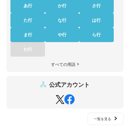
あ行
か行
さ行
た行
な行
は行
ま行
や行
ら行
わ行
すべての用語
公式アカウント
一覧を見る