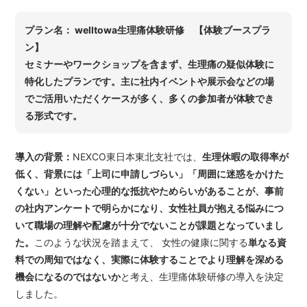
プラン名： welltowa生理痛体験研修 【体験ブースプラ
ン】
セミナーやワークショップを含まず、生理痛の疑似体験に
特化したプランです。主に社内イベントや展示会などの場
でご活用いただくケースが多く、多くの参加者が体験でき
る形式です。
導入の背景：
NEXCO東日本東北支社では、
生理休暇の取得率が
低く、背景には「上司に申請しづらい」「周囲に迷惑をかけた
くない」といった心理的な抵抗やためらいがあることが、事前
の社内アンケートで明らかになり、女性社員が抱える悩みにつ
いて職場の理解や配慮が十分でないことが課題となっていまし
た。
このような状況を踏まえて、 女性の健康に関する
単なる資
料での周知ではなく、実際に体験することでより理解を深める
機会になるのではないか
と考え、生理痛体験研修の導入を決定
しました。