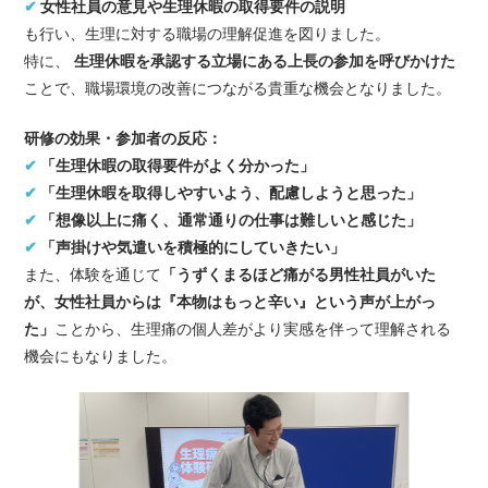
✔
女性社員の意見や生理休暇の取得要件の説明
も行い、生理に対する職場の理解促進を図りました。
特に、
生理休暇を承認する立場にある上長の参加を呼びかけた
ことで、職場環境の改善につながる貴重な機会となりました。
研修の効果・参加者の反応：
✔
「生理休暇の取得要件がよく分かった」
✔
「生理休暇を取得しやすいよう、配慮しようと思った」
✔
「想像以上に痛く、通常通りの仕事は難しいと感じた」
✔
「声掛けや気遣いを積極的にしていきたい」
また、体験を通じて
「うずくまるほど痛がる男性社員がいた
が、女性社員からは『本物はもっと辛い』という声が上がっ
た」
ことから、生理痛の個人差がより実感を伴って理解される
機会にもなりました。