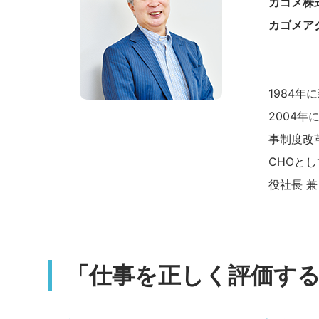
カゴメ株
カゴメア
1984
2004年
事制度改
CHOと
役社長 
「仕事を正しく評価す