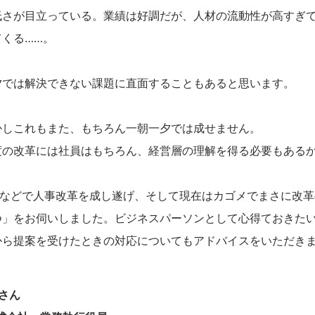
低さが目立っている。業績は好調だが、人材の流動性が高すぎ
くる……。
夕では解決できない課題に直面することもあると思います。
かしこれもまた、もちろん一朝一夕では成せません。
度の改革には社員はもちろん、経営層の理解を得る必要もある
Aなどで人事改革を成し遂げ、そして現在はカゴメでまさに改
つ」をお伺いしました。ビジネスパーソンとして心得ておきた
から提案を受けたときの対応についてもアドバイスをいただき
人さん