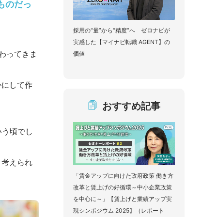
ものだっ
採用の“量”から“精度”へ ゼロナビが
実感した【マイナビ転職 AGENT】の
わってきま
価値
かにして作
おすすめ記事
いう頃でし
と考えられ
「賃金アップに向けた政府政策 働き方
改革と賃上げの好循環～中小企業政策
を中心に～」【賃上げと業績アップ実
現シンポジウム 2025】（レポート