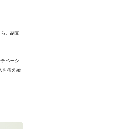
くら、副支
モチベーシ
入を考え始