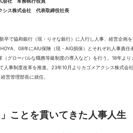
式会社 常務執行役員
クシス株式会社 代表取締役社長
年に新卒で協和銀行（現・りそな銀行）に入行し人事、経営企画
にHOYA、08年にAIU保険（現・AIG損保）とそれぞれ人事責
革（グローバルな職務等級制度の導入など）を行う。18年より
して人事制度改革を推進。23年10月よりカゴメアクシス株式会
兼 経営管理部長に就任。
る」ことを貫いてきた人事人生