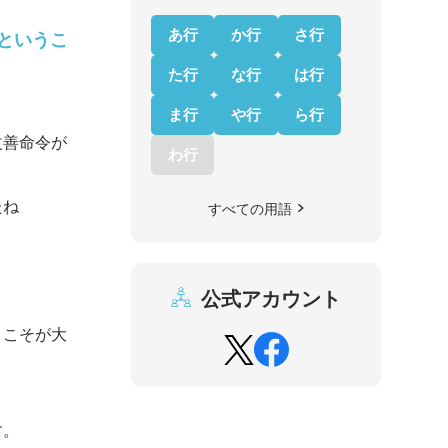
あ行
か行
さ行
たというこ
た行
な行
は行
ま行
や行
ら行
改善命令が
わ行
たね
すべての用語
公式アカウント
とこそが大
す。