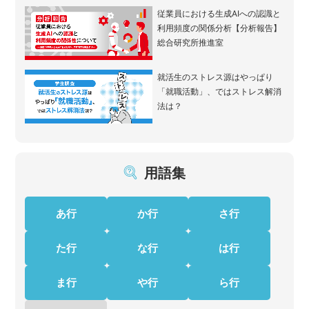
従業員における生成AIへの認識と
利用頻度の関係分析【分析報告】
総合研究所推進室
就活生のストレス源はやっぱり
「就職活動」、ではストレス解消
法は？
用語集
あ行
か行
さ行
た行
な行
は行
ま行
や行
ら行