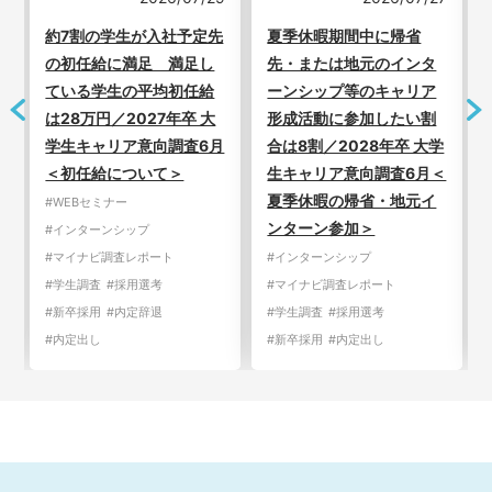
新
約7割の学生が入社予定先
夏季休暇期間中に帰省
の初任給に満足 満足し
先・または地元のインタ
ている学生の平均初任給
ーンシップ等のキャリア
は28万円／2027年卒 大
形成活動に参加したい割
学生キャリア意向調査6月
合は8割／2028年卒 大学
＜初任給について＞
生キャリア意向調査6月＜
夏季休暇の帰省・地元イ
#WEBセミナー
ンターン参加＞
#インターンシップ
#マイナビ調査レポート
#インターンシップ
#学生調査
#採用選考
#マイナビ調査レポート
#新卒採用
#内定辞退
#学生調査
#採用選考
#内定出し
#新卒採用
#内定出し