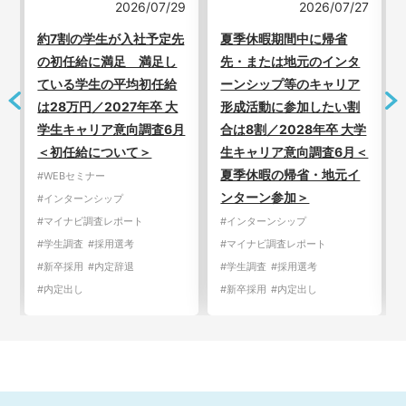
3
2026/07/29
2026/07/27
新
約7割の学生が入社予定先
夏季休暇期間中に帰省
の初任給に満足 満足し
先・または地元のインタ
ている学生の平均初任給
ーンシップ等のキャリア
は28万円／2027年卒 大
形成活動に参加したい割
学生キャリア意向調査6月
合は8割／2028年卒 大学
＜初任給について＞
生キャリア意向調査6月＜
夏季休暇の帰省・地元イ
#WEBセミナー
ンターン参加＞
#インターンシップ
#マイナビ調査レポート
#インターンシップ
#学生調査
#採用選考
#マイナビ調査レポート
#新卒採用
#内定辞退
#学生調査
#採用選考
#内定出し
#新卒採用
#内定出し