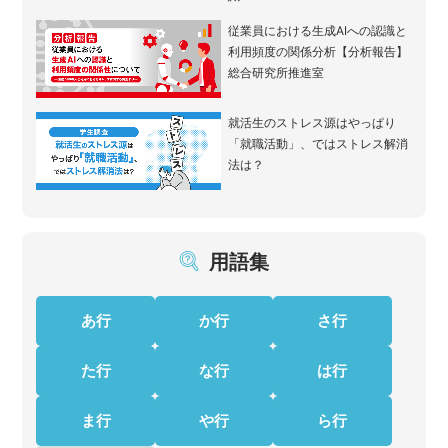
従業員における生成AIへの認識と
利用頻度の関係分析【分析報告】
総合研究所推進室
就活生のストレス源はやっぱり
「就職活動」、ではストレス解消
法は？
用語集
あ行
か行
さ行
た行
な行
は行
ま行
や行
ら行