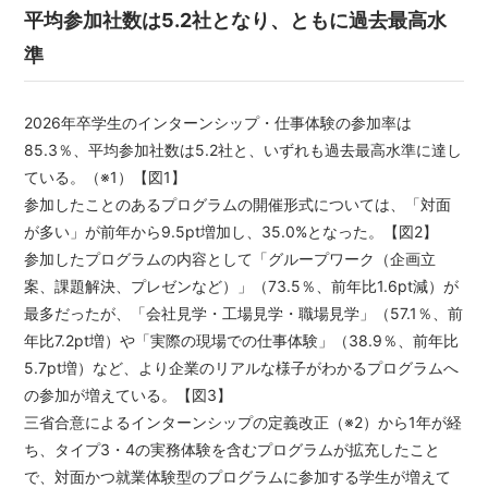
平均参加社数は5.2社となり、ともに過去最高水
準
2026年卒学生のインターンシップ・仕事体験の参加率は
85.3％、平均参加社数は5.2社と、いずれも過去最高水準に達し
ている。（※1）【図1】
参加したことのあるプログラムの開催形式については、「対面
が多い」が前年から9.5pt増加し、35.0%となった。【図2】
参加したプログラムの内容として「グループワーク（企画立
案、課題解決、プレゼンなど）」（73.5％、前年比1.6pt減）が
最多だったが、「会社見学・工場見学・職場見学」（57.1％、前
年比7.2pt増）や「実際の現場での仕事体験」（38.9％、前年比
5.7pt増）など、より企業のリアルな様子がわかるプログラムへ
の参加が増えている。【図3】
三省合意によるインターンシップの定義改正（※2）から1年が経
ち、タイプ3・4の実務体験を含むプログラムが拡充したこと
で、対面かつ就業体験型のプログラムに参加する学生が増えて