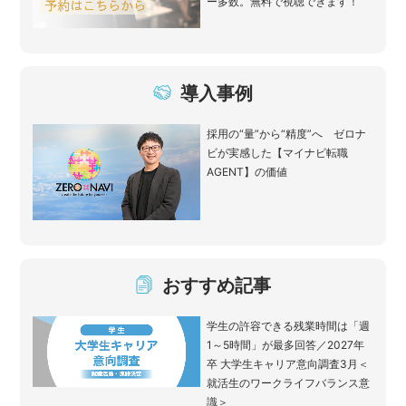
ー多数。無料で視聴できます！
導入事例
採用の“量”から“精度”へ ゼロナ
ビが実感した【マイナビ転職
AGENT】の価値
おすすめ記事
学生の許容できる残業時間は「週
1～5時間」が最多回答／2027年
卒 大学生キャリア意向調査3月＜
就活生のワークライフバランス意
識＞