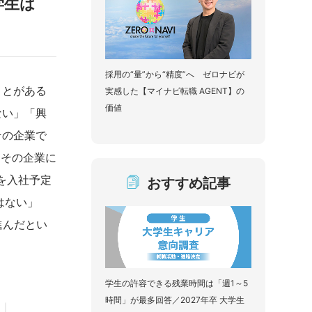
学生は
採用の“量”から“精度”へ ゼロナビが
ことがある
実感した【マイナビ転職 AGENT】の
価値
ない」「興
その企業で
「その企業に
を入社予定
おすすめ記事
はない」
進んだとい
学生の許容できる残業時間は「週1～5
時間」が最多回答／2027年卒 大学生