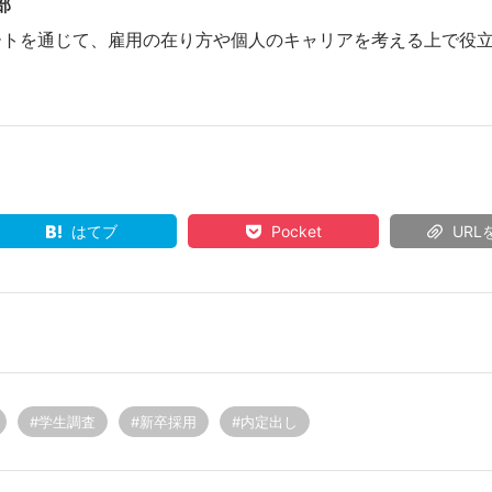
部
ートを通じて、雇用の在り方や個人のキャリアを考える上で役
はてブ
Pocket
URL
#学生調査
#新卒採用
#内定出し