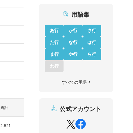
用語集
あ行
か行
さ行
た行
な行
は行
ま行
や行
ら行
わ行
すべての用語
総計
公式アカウント
2,521