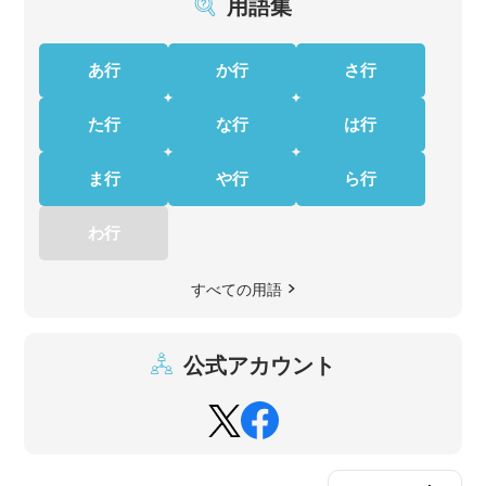
用語集
あ行
か行
さ行
た行
な行
は行
ま行
や行
ら行
わ行
すべての用語
公式アカウント