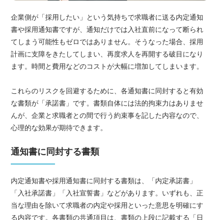
企業側が「採用したい」という気持ちで求職者に送る内定通知
書や採用通知書ですが、通知だけでは入社直前になって断られ
てしまう可能性もゼロではありません。そうなった場合、採用
計画に支障をきたしてしまい、再度求人を再開する破目になり
ます。時間と費用などのコストが大幅に増加してしまいます。
これらのリスクを回避するために、各通知書に同封すると有効
な書類が「承諾書」です。書類自体には法的拘束力はありませ
んが、企業と求職者との間で行う約束事を記した内容なので、
心理的な効果が期待できます。
通知書に同封する書類
内定通知書や採用通知書に同封する書類は、「内定承諾書」
「入社承諾書」「入社宣誓書」などがあります。いずれも、正
当な理由を除いて求職者の内定や採用といった意思を明確にす
る内容です。各書類の共通項目は、書類の上段に記載する「日