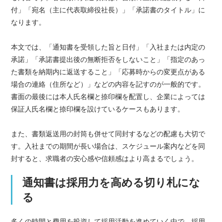
付」「宛名（主に代表取締役社長）」「承諾書のタイトル」に
なります。
本文では、「通知書を受領した旨と日付」「入社または内定の
承諾」「承諾書提出後の無断拒否をしないこと」「指定のあっ
た書類を納期内に返送すること」「応募時からの変更点がある
場合の連絡（住所など）」などの内容を記すのが一般的です。
書面の最後には本人氏名欄と捺印欄を配置し、企業によっては
保証人氏名欄と捺印欄を設けているケースもあります。
また、書類返送用の封筒も併せて同封するなどの配慮も大切で
す。入社までの期間が長い場合は、スケジュール案内などを同
封すると、求職者の安心感や信頼感はより高まるでしょう。
通知書は採用力を高める切り札にな
る
多くの時間と費用を投資して採用活動を進めていく中で、採用