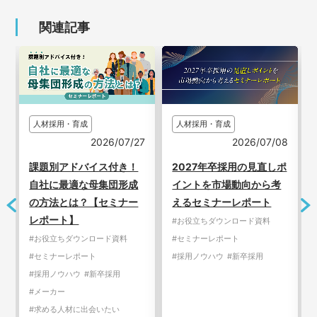
関連記事
人材採用・育成
人材採用・育成
7
2026/07/27
2026/07/08
課題別アドバイス付き！
2027年卒採用の見直しポ
自社に最適な母集団形成
イントを市場動向から考
の方法とは？【セミナー
えるセミナーレポート
レポート】
#お役立ちダウンロード資料
#お役立ちダウンロード資料
#セミナーレポート
#セミナーレポート
#採用ノウハウ
#新卒採用
#採用ノウハウ
#新卒採用
#メーカー
#求める人材に出会いたい