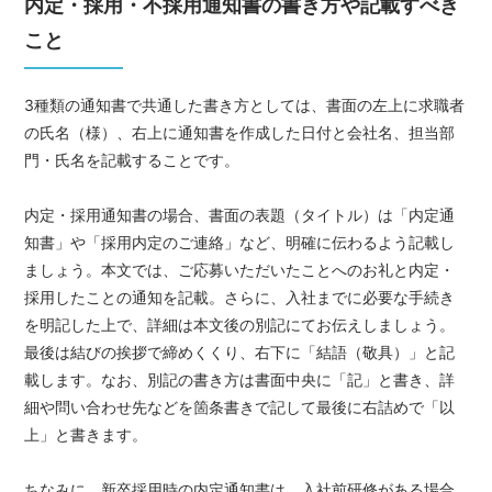
内定・採用・不採用通知書の書き方や記載すべき
こと
3種類の通知書で共通した書き方としては、書面の左上に求職者
の氏名（様）、右上に通知書を作成した日付と会社名、担当部
門・氏名を記載することです。
内定・採用通知書の場合、書面の表題（タイトル）は「内定通
知書」や「採用内定のご連絡」など、明確に伝わるよう記載し
ましょう。本文では、ご応募いただいたことへのお礼と内定・
採用したことの通知を記載。さらに、入社までに必要な手続き
を明記した上で、詳細は本文後の別記にてお伝えしましょう。
最後は結びの挨拶で締めくくり、右下に「結語（敬具）」と記
載します。なお、別記の書き方は書面中央に「記」と書き、詳
細や問い合わせ先などを箇条書きで記して最後に右詰めで「以
上」と書きます。
ちなみに、新卒採用時の内定通知書は、入社前研修がある場合