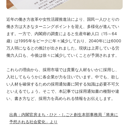
近年の働き方改革や女性活躍推進法により、国民一人ひとりの
働き方は大きなターニングポイントを迎え、多様化が進んでい
ます。一方で、内閣府の調査によると生産年齢人口（15～64
歳）は1995年をピークに年々減少しており、2040年には6000
万人弱になるとの推計が出されました。現状は上昇している労
働力人口も、今後は徐々に減少していくことが予測されます。
これらの理由から、採用市場では貴重な人材をいかに採用し、
入社してもらうかに各企業が力を注いでいます。中でも、欲し
い人材を確保するための採用通知書に関する知識は必要不可欠
といえるでしょう。そこで、本記事では採用通知書の種類や違
い、書き方など、採用力を高められる情報をお伝えします。
出典：内閣官房まち・ひと・しごと創生本部事務局「将来に
予想される社会変化」より