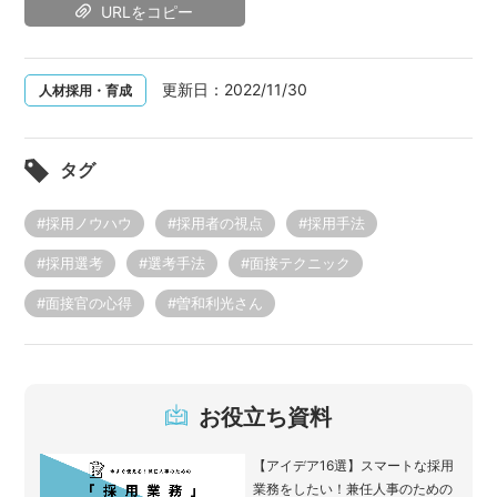
URLをコピー
更新日：
2022/11/30
人材採用・育成
タグ
#採用ノウハウ
#採用者の視点
#採用手法
#採用選考
#選考手法
#面接テクニック
#面接官の心得
#曽和利光さん
お役立ち資料
【アイデア16選】スマートな採用
業務をしたい！兼任人事のための