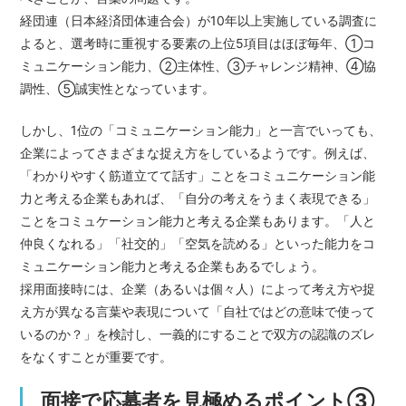
経団連（日本経済団体連合会）が10年以上実施している調査に
よると、選考時に重視する要素の上位5項目はほぼ毎年、①コ
ミュニケーション能力、②主体性、③チャレンジ精神、④協
調性、⑤誠実性となっています。
しかし、1位の「コミュニケーション能力」と一言でいっても、
企業によってさまざまな捉え方をしているようです。例えば、
「わかりやすく筋道立てて話す」ことをコミュニケーション能
力と考える企業もあれば、「自分の考えをうまく表現できる」
ことをコミュケーション能力と考える企業もあります。「人と
仲良くなれる」「社交的」「空気を読める」といった能力をコ
ミュニケーション能力と考える企業もあるでしょう。
採用面接時には、企業（あるいは個々人）によって考え方や捉
え方が異なる言葉や表現について「自社ではどの意味で使って
いるのか？」を検討し、一義的にすることで双方の認識のズレ
をなくすことが重要です。
面接で応募者を見極めるポイント③