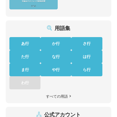
用語集
あ行
か行
さ行
た行
な行
は行
ま行
や行
ら行
わ行
すべての用語
公式アカウント