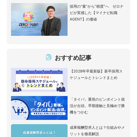
採用の“量”から“精度”へ ゼロナ
ビが実感した【マイナビ転職
AGENT】の価値
おすすめ記事
【2028年卒最新版】新卒採用ス
ケジュールとトレンドまとめ
「タイパ」重視のピンポイント就
活が台頭。早期接触と見極めで勝
機をつかむ
成果報酬型求人とは？仕組みやメ
リットを徹底解説