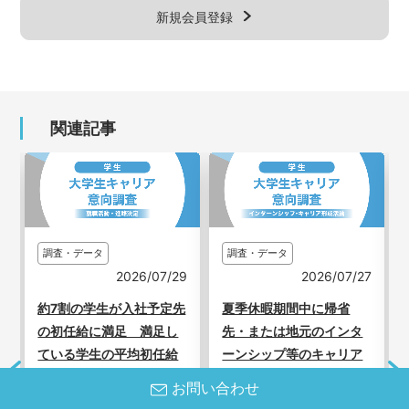
新規会員登録
関連記事
調査・データ
調査・データ
3
2026/07/29
2026/07/27
新
約7割の学生が入社予定先
夏季休暇期間中に帰省
の初任給に満足 満足し
先・または地元のインタ
ている学生の平均初任給
ーンシップ等のキャリア
は28万円／2027年卒 大
形成活動に参加したい割
お問い合わせ
学生キャリア意向調査6月
合は8割／2028年卒 大学